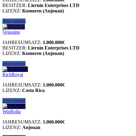
BESITZER:
Liernin Enterprises LTD
LIZENZ:
Komoren (Anjouan)
Jetzt spielen
Vegasino
JAHRESUMSATZ:
1.000.000€
BESITZER:
Liernin Enterprises LTD
LIZENZ:
Komoren (Anjouan)
Jetzt spielen
RichRoyal
JAHRESUMSATZ:
1.000.000€
LIZENZ:
Costa Rica
Jetzt spielen
WinRolla
JAHRESUMSATZ:
1.000.000€
LIZENZ:
Anjouan