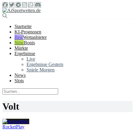
Startseite
KI-Prognosen
Wettanbieter
Bonis
Märkte
Ergebnisse
Live
Ergebnisse Gestern
Spiele Morgen
News
Slots
Volt
RocketPlay