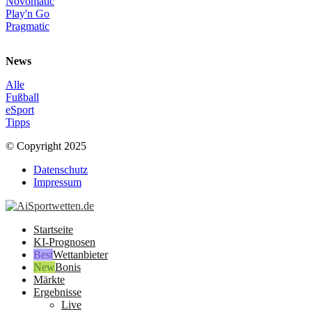
Novomatic
Play'n Go
Pragmatic
News
Alle
Fußball
eSport
Tipps
© Copyright 2025
Datenschutz
Impressum
Startseite
KI-Prognosen
Wettanbieter
Bonis
Märkte
Ergebnisse
Live