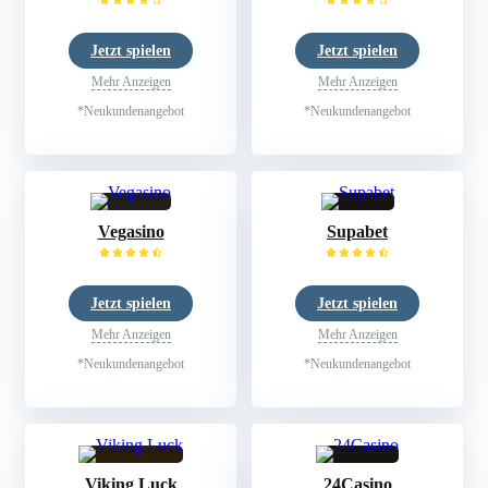
Jetzt spielen
Jetzt spielen
Mehr Anzeigen
Mehr Anzeigen
*Neukundenangebot
*Neukundenangebot
Vegasino
Supabet
Jetzt spielen
Jetzt spielen
Mehr Anzeigen
Mehr Anzeigen
*Neukundenangebot
*Neukundenangebot
Viking Luck
24Casino