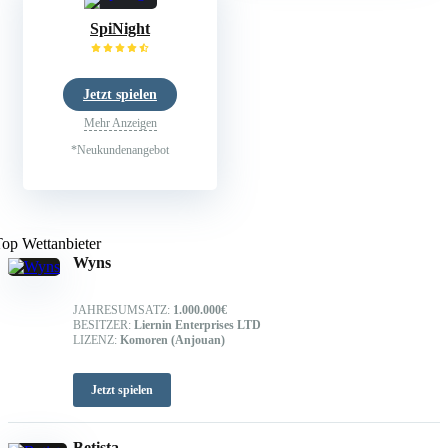
SpiNight
Jetzt spielen
Mehr Anzeigen
*Neukundenangebot
op Wettanbieter
Wyns
JAHRESUMSATZ:
1.000.000€
BESITZER:
Liernin Enterprises LTD
LIZENZ:
Komoren (Anjouan)
Jetzt spielen
Betista