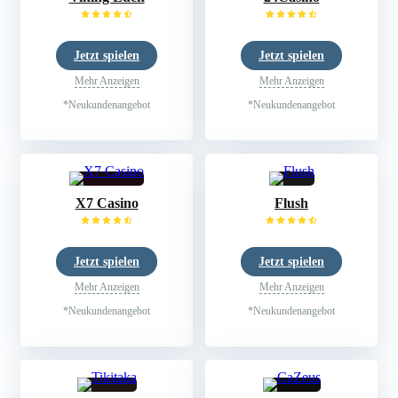
Jetzt spielen
Jetzt spielen
Mehr Anzeigen
Mehr Anzeigen
*Neukundenangebot
*Neukundenangebot
X7 Casino
Flush
Jetzt spielen
Jetzt spielen
Mehr Anzeigen
Mehr Anzeigen
*Neukundenangebot
*Neukundenangebot