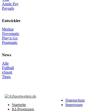
Apple Pay
Paysafe
Entwickler
Merkur
Novomatic
Play'n Go
Pragmatic
News
Alle
Fußball
eSport
Tipps
© Copyright 2025
Datenschutz
Startseite
Impressum
KI-Prognosen