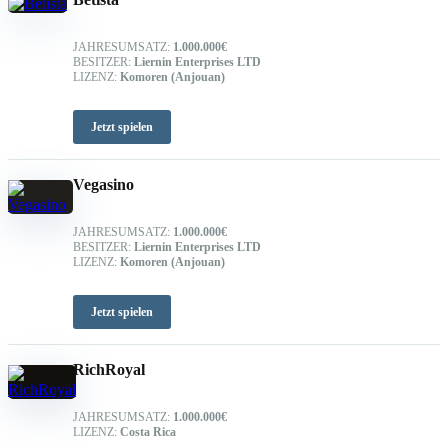
JAHRESUMSATZ:
1.000.000€
BESITZER:
Liernin Enterprises LTD
LIZENZ:
Komoren (Anjouan)
Jetzt spielen
Vegasino
JAHRESUMSATZ:
1.000.000€
BESITZER:
Liernin Enterprises LTD
LIZENZ:
Komoren (Anjouan)
Jetzt spielen
RichRoyal
JAHRESUMSATZ:
1.000.000€
LIZENZ:
Costa Rica