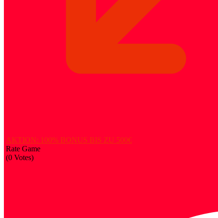
AKTION: 100% BONUS BIS ZU 500€
Rate Game
(
0
Votes)