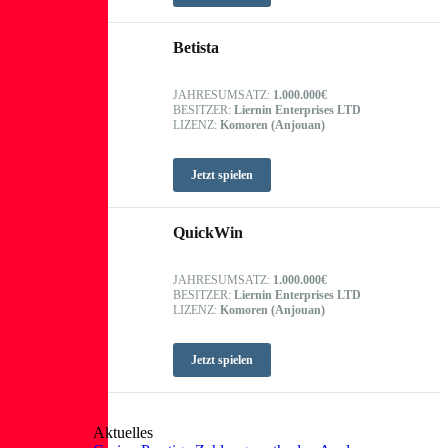
Betista
JAHRESUMSATZ:
1.000.000€
BESITZER:
Liernin Enterprises LTD
LIZENZ:
Komoren (Anjouan)
Jetzt spielen
QuickWin
JAHRESUMSATZ:
1.000.000€
BESITZER:
Liernin Enterprises LTD
LIZENZ:
Komoren (Anjouan)
Jetzt spielen
Aktuelles