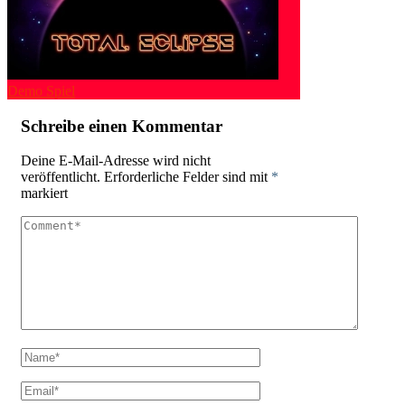
Demo Spiel
Schreibe einen Kommentar
Deine E-Mail-Adresse wird nicht
veröffentlicht.
Erforderliche Felder sind mit
*
markiert