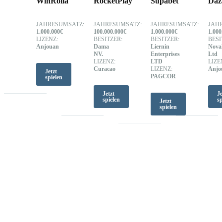
WinRolla
RocketPlay
Supabet
Daz
JAHRESUMSATZ:
JAHRESUMSATZ:
JAHRESUMSATZ:
JAH
1.000.000€
100.000.000€
1.000.000€
1.000
LIZENZ:
BESITZER:
BESITZER:
BESI
Anjouan
Dama
Liernin
Nova
NV.
Enterprises
Ltd
LIZENZ:
LTD
LIZE
Curacao
LIZENZ:
Anjo
Jetzt
PAGCOR
spielen
Jetzt
Je
spielen
sp
Jetzt
spielen