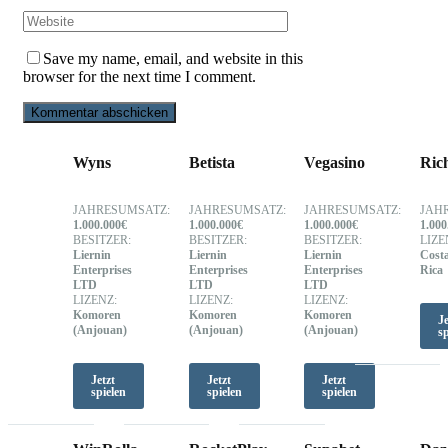
Save my name, email, and website in this
browser for the next time I comment.
Wyns
Betista
Vegasino
Ric
JAHRESUMSATZ:
JAHRESUMSATZ:
JAHRESUMSATZ:
JAH
1.000.000€
1.000.000€
1.000.000€
1.000
BESITZER:
BESITZER:
BESITZER:
LIZE
Liernin
Liernin
Liernin
Cost
Enterprises
Enterprises
Enterprises
Rica
LTD
LTD
LTD
LIZENZ:
LIZENZ:
LIZENZ:
Komoren
Komoren
Komoren
Je
(Anjouan)
(Anjouan)
(Anjouan)
sp
Jetzt
Jetzt
Jetzt
spielen
spielen
spielen