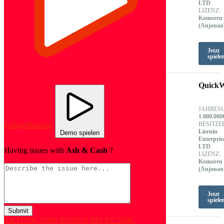
LTD
LIZENZ:
Komoren
(Anjouan
Jetzt
spiele
Quick
JAHRES
1.000.000
BESITZE
Echtgeldmodus
Liernin
Demo spielen
Enterpris
LTD
Having issues with
Ash & Cash
?
LIZENZ:
Komoren
(Anjouan
Jetzt
spiele
Submit
AKTION: 100% BONUS BIS ZU 500€