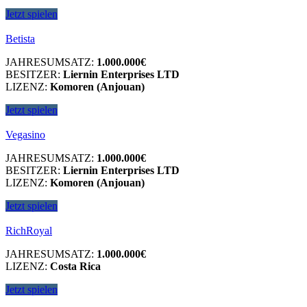
Jetzt spielen
Betista
JAHRESUMSATZ:
1.000.000€
BESITZER:
Liernin Enterprises LTD
LIZENZ:
Komoren (Anjouan)
Jetzt spielen
Vegasino
JAHRESUMSATZ:
1.000.000€
BESITZER:
Liernin Enterprises LTD
LIZENZ:
Komoren (Anjouan)
Jetzt spielen
RichRoyal
JAHRESUMSATZ:
1.000.000€
LIZENZ:
Costa Rica
Jetzt spielen