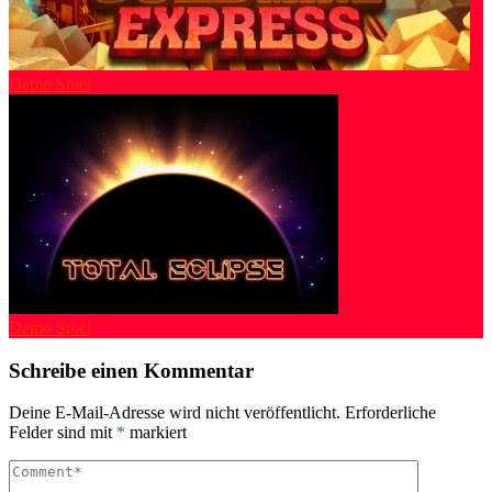
Demo Spiel
Demo Spiel
Schreibe einen Kommentar
Deine E-Mail-Adresse wird nicht veröffentlicht.
Erforderliche
Felder sind mit
*
markiert