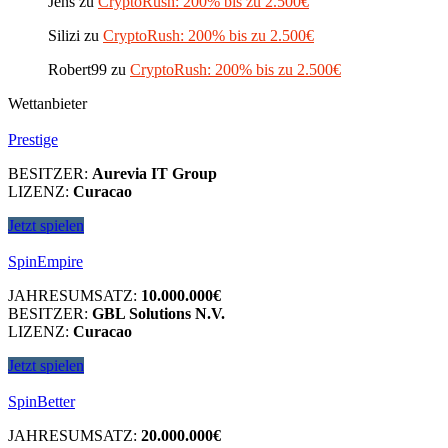
Jens
zu
CryptoRush: 200% bis zu 2.500€
Silizi
zu
CryptoRush: 200% bis zu 2.500€
Robert99
zu
CryptoRush: 200% bis zu 2.500€
Wettanbieter
Prestige
BESITZER:
Aurevia IT Group
LIZENZ:
Curacao
Jetzt spielen
SpinEmpire
JAHRESUMSATZ:
10.000.000€
BESITZER:
GBL Solutions N.V.
LIZENZ:
Curacao
Jetzt spielen
SpinBetter
JAHRESUMSATZ:
20.000.000€