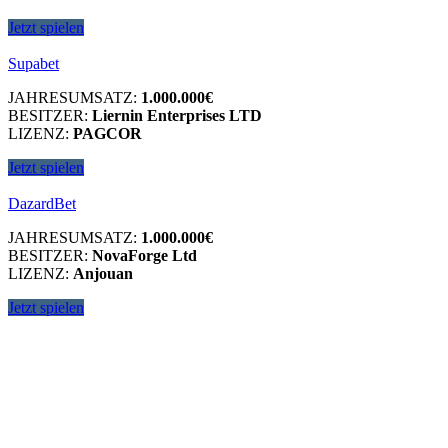
Jetzt spielen
Supabet
JAHRESUMSATZ:
1.000.000€
BESITZER:
Liernin Enterprises LTD
LIZENZ:
PAGCOR
Jetzt spielen
DazardBet
JAHRESUMSATZ:
1.000.000€
BESITZER:
NovaForge Ltd
LIZENZ:
Anjouan
Jetzt spielen