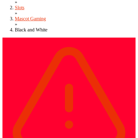
»
Slots
»
Mascot Gaming
»
Black and White