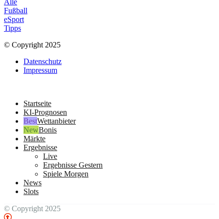
Alle
Fußball
eSport
Tipps
© Copyright 2025
Datenschutz
Impressum
Startseite
KI-Prognosen
Wettanbieter
Bonis
Märkte
Ergebnisse
Live
Ergebnisse Gestern
Spiele Morgen
News
Slots
© Copyright 2025