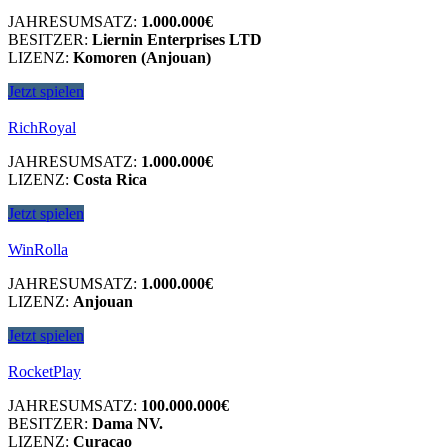
JAHRESUMSATZ:
1.000.000€
BESITZER:
Liernin Enterprises LTD
LIZENZ:
Komoren (Anjouan)
Jetzt spielen
RichRoyal
JAHRESUMSATZ:
1.000.000€
LIZENZ:
Costa Rica
Jetzt spielen
WinRolla
JAHRESUMSATZ:
1.000.000€
LIZENZ:
Anjouan
Jetzt spielen
RocketPlay
JAHRESUMSATZ:
100.000.000€
BESITZER:
Dama NV.
LIZENZ:
Curacao