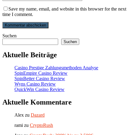
Save my name, email, and website in this browser for the next
time I comment.
Suchen
Suchen
Aktuelle Beiträge
Casino Prestige Zahlungsmethoden Analyse
SpinEmpire Casino Review
SpinBetter Casino Review
Wyns Casino Review
QuickWin Casino Review
Aktuelle Kommentare
Alex
zu
Dazard
rami
zu
CryptoRush