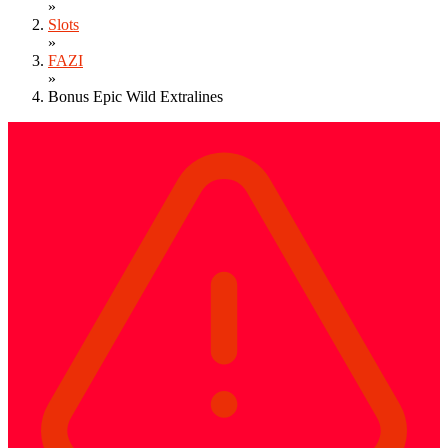
»
Slots
»
FAZI
»
Bonus Epic Wild Extralines