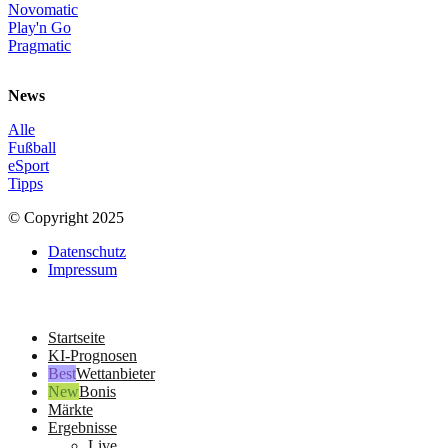
Novomatic
Play'n Go
Pragmatic
News
Alle
Fußball
eSport
Tipps
© Copyright 2025
Datenschutz
Impressum
Startseite
KI-Prognosen
Wettanbieter
Bonis
Märkte
Ergebnisse
Live