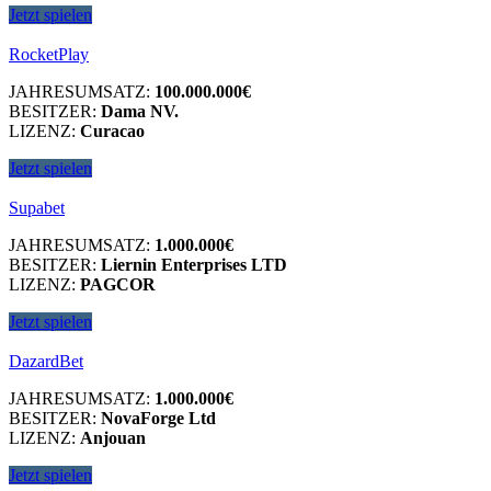
Jetzt spielen
RocketPlay
JAHRESUMSATZ:
100.000.000€
BESITZER:
Dama NV.
LIZENZ:
Curacao
Jetzt spielen
Supabet
JAHRESUMSATZ:
1.000.000€
BESITZER:
Liernin Enterprises LTD
LIZENZ:
PAGCOR
Jetzt spielen
DazardBet
JAHRESUMSATZ:
1.000.000€
BESITZER:
NovaForge Ltd
LIZENZ:
Anjouan
Jetzt spielen