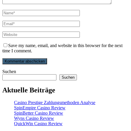
Save my name, email, and website in this browser for the next
time I comment.
Suchen
Suchen
Aktuelle Beiträge
Casino Prestige Zahlungsmethoden Analyse
SpinEmpire Casino Review
SpinBetter Casino Review
Wyns Casino Review
QuickWin Casino Review