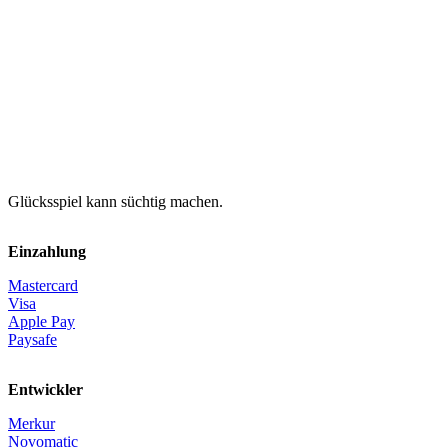
Glücksspiel kann süchtig machen.
Einzahlung
Mastercard
Visa
Apple Pay
Paysafe
Entwickler
Merkur
Novomatic