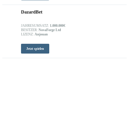
DazardBet
JAHRESUMSATZ:
1.000.000€
BESITZER:
NovaForge Ltd
LIZENZ:
Anjouan
Jetzt spielen