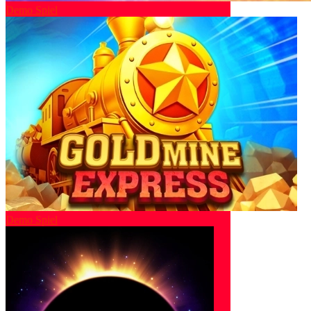
Demo Spiel
Demo Spiel