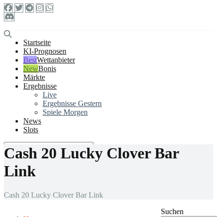
Startseite
KI-Prognosen
Wettanbieter
Bonis
Märkte
Ergebnisse
Live
Ergebnisse Gestern
Spiele Morgen
News
Slots
Cash 20 Lucky Clover Bar
Link
Cash 20 Lucky Clover Bar Link
Suchen