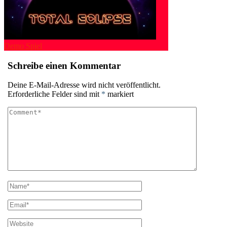
Demo Spiel
Schreibe einen Kommentar
Deine E-Mail-Adresse wird nicht veröffentlicht.
Erforderliche Felder sind mit
*
markiert