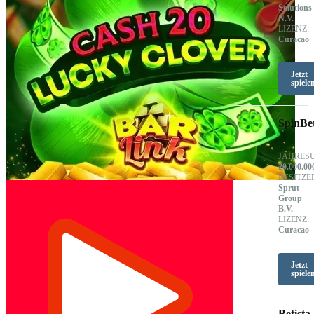
Solutions
N.V.
LIZENZ:
Curacao
Jetzt
spiele
SpinBe
JAHRES
20.000.00
BESITZE
Sprut
Group
B.V.
LIZENZ:
Curacao
Jetzt
spiele
Betista