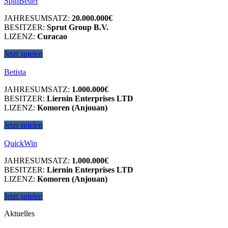
SpinBetter
JAHRESUMSATZ:
20.000.000€
BESITZER:
Sprut Group B.V.
LIZENZ:
Curacao
Jetzt spielen
Betista
JAHRESUMSATZ:
1.000.000€
BESITZER:
Liernin Enterprises LTD
LIZENZ:
Komoren (Anjouan)
Jetzt spielen
QuickWin
JAHRESUMSATZ:
1.000.000€
BESITZER:
Liernin Enterprises LTD
LIZENZ:
Komoren (Anjouan)
Jetzt spielen
Aktuelles