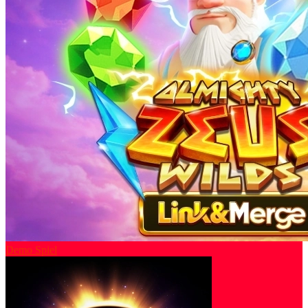
Demo Spiel