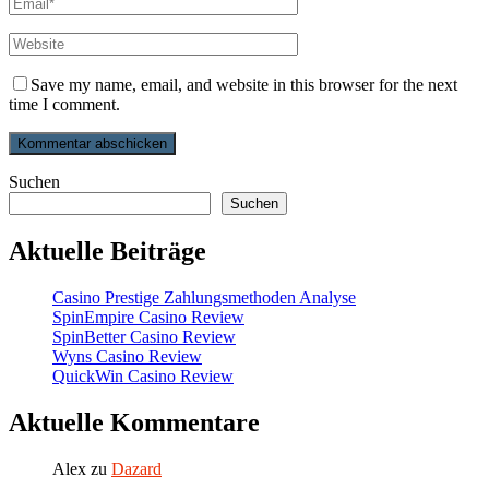
Save my name, email, and website in this browser for the next
time I comment.
Suchen
Suchen
Aktuelle Beiträge
Casino Prestige Zahlungsmethoden Analyse
SpinEmpire Casino Review
SpinBetter Casino Review
Wyns Casino Review
QuickWin Casino Review
Aktuelle Kommentare
Alex
zu
Dazard