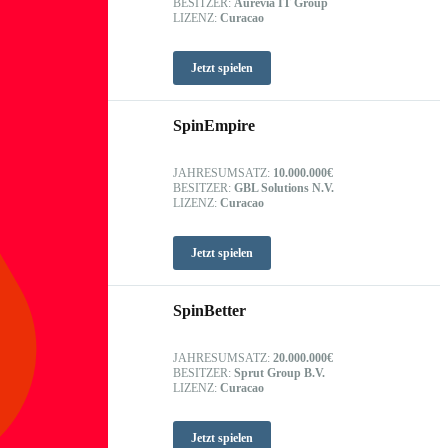
BESITZER:
Aurevia IT Group
LIZENZ:
Curacao
Jetzt spielen
SpinEmpire
JAHRESUMSATZ:
10.000.000€
BESITZER:
GBL Solutions N.V.
LIZENZ:
Curacao
Jetzt spielen
SpinBetter
JAHRESUMSATZ:
20.000.000€
BESITZER:
Sprut Group B.V.
LIZENZ:
Curacao
Jetzt spielen