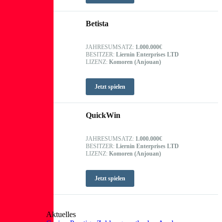
Betista
JAHRESUMSATZ:
1.000.000€
BESITZER:
Liernin Enterprises LTD
LIZENZ:
Komoren (Anjouan)
Jetzt spielen
QuickWin
JAHRESUMSATZ:
1.000.000€
BESITZER:
Liernin Enterprises LTD
LIZENZ:
Komoren (Anjouan)
Jetzt spielen
Aktuelles