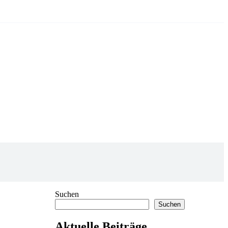
Suchen
Suchen
Aktuelle Beiträge