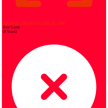
AKTION: 100% BONUS BIS ZU 500€
Rate Game
(
0
Votes)