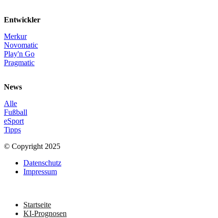
Entwickler
Merkur
Novomatic
Play'n Go
Pragmatic
News
Alle
Fußball
eSport
Tipps
© Copyright 2025
Datenschutz
Impressum
Startseite
KI-Prognosen