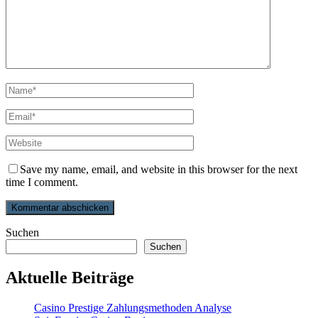
Save my name, email, and website in this browser for the next
time I comment.
Suchen
Suchen
Aktuelle Beiträge
Casino Prestige Zahlungsmethoden Analyse