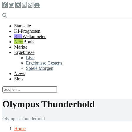
Startseite
KI-Prognosen
Wettanbieter
Bonis
Märkte
Ergebnisse
Live
Ergebnisse Gestern
Spiele Morgen
News
Slots
Olympus Thunderhold
Olympus Thunderhold
Home