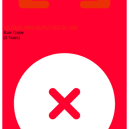
AKTION: 100% BONUS BIS ZU 500€
Rate Game
(
0
Votes)