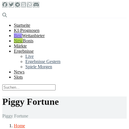
Startseite
KI-Prognosen
Wettanbieter
Bonis
Märkte
Ergebnisse
Live
Ergebnisse Gestern
Spiele Morgen
News
Slots
Piggy Fortune
Piggy Fortune
Home