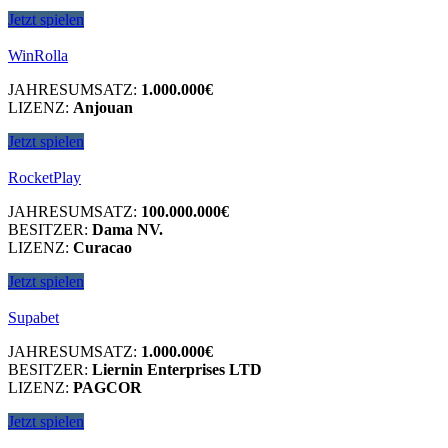
Jetzt spielen
WinRolla
JAHRESUMSATZ:
1.000.000€
LIZENZ:
Anjouan
Jetzt spielen
RocketPlay
JAHRESUMSATZ:
100.000.000€
BESITZER:
Dama NV.
LIZENZ:
Curacao
Jetzt spielen
Supabet
JAHRESUMSATZ:
1.000.000€
BESITZER:
Liernin Enterprises LTD
LIZENZ:
PAGCOR
Jetzt spielen