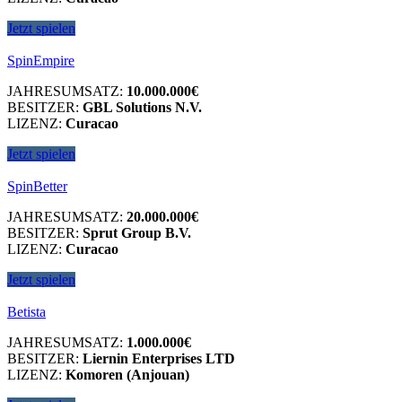
Jetzt spielen
SpinEmpire
JAHRESUMSATZ:
10.000.000€
BESITZER:
GBL Solutions N.V.
LIZENZ:
Curacao
Jetzt spielen
SpinBetter
JAHRESUMSATZ:
20.000.000€
BESITZER:
Sprut Group B.V.
LIZENZ:
Curacao
Jetzt spielen
Betista
JAHRESUMSATZ:
1.000.000€
BESITZER:
Liernin Enterprises LTD
LIZENZ:
Komoren (Anjouan)