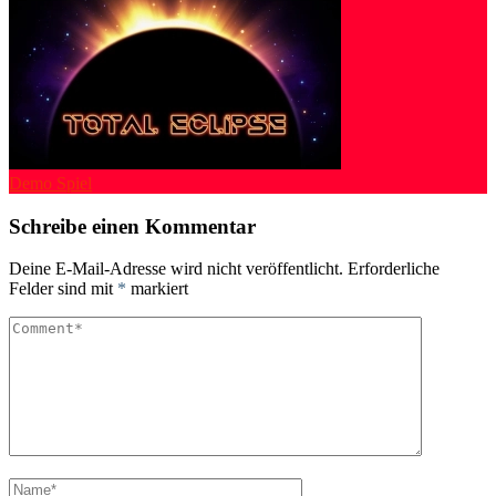
Demo Spiel
Schreibe einen Kommentar
Deine E-Mail-Adresse wird nicht veröffentlicht.
Erforderliche
Felder sind mit
*
markiert