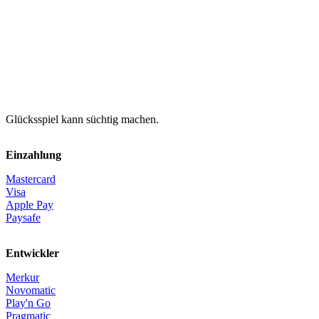
Glücksspiel kann süchtig machen.
Einzahlung
Mastercard
Visa
Apple Pay
Paysafe
Entwickler
Merkur
Novomatic
Play'n Go
Pragmatic