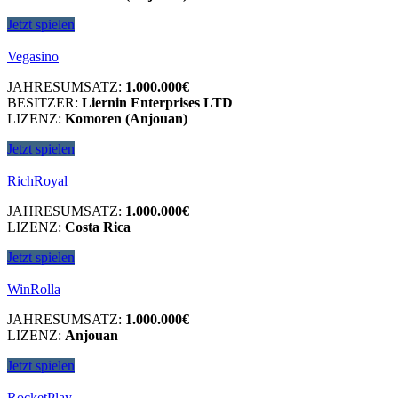
Jetzt spielen
Vegasino
JAHRESUMSATZ:
1.000.000€
BESITZER:
Liernin Enterprises LTD
LIZENZ:
Komoren (Anjouan)
Jetzt spielen
RichRoyal
JAHRESUMSATZ:
1.000.000€
LIZENZ:
Costa Rica
Jetzt spielen
WinRolla
JAHRESUMSATZ:
1.000.000€
LIZENZ:
Anjouan
Jetzt spielen
RocketPlay