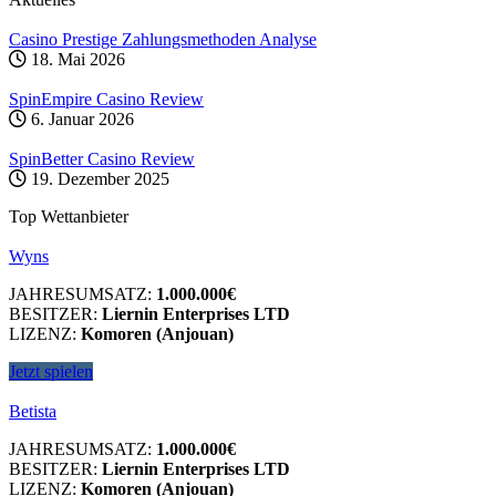
Casino Prestige Zahlungsmethoden Analyse
18. Mai 2026
SpinEmpire Casino Review
6. Januar 2026
SpinBetter Casino Review
19. Dezember 2025
Top Wettanbieter
Wyns
JAHRESUMSATZ:
1.000.000€
BESITZER:
Liernin Enterprises LTD
LIZENZ:
Komoren (Anjouan)
Jetzt spielen
Betista
JAHRESUMSATZ:
1.000.000€
BESITZER:
Liernin Enterprises LTD
LIZENZ:
Komoren (Anjouan)