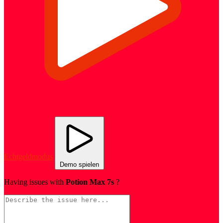
Echtgeldmodus
Demo spielen
Having issues with
Potion Max 7s
?