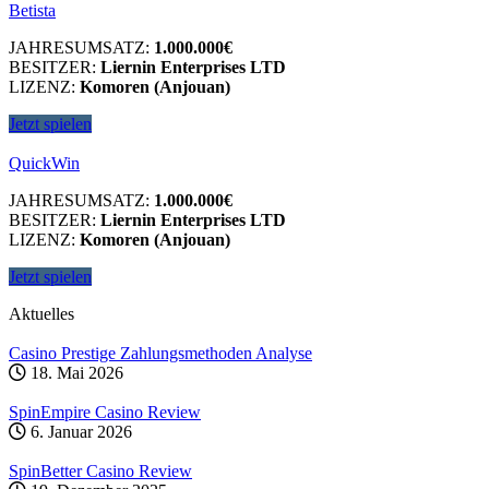
Betista
JAHRESUMSATZ:
1.000.000€
BESITZER:
Liernin Enterprises LTD
LIZENZ:
Komoren (Anjouan)
Jetzt spielen
QuickWin
JAHRESUMSATZ:
1.000.000€
BESITZER:
Liernin Enterprises LTD
LIZENZ:
Komoren (Anjouan)
Jetzt spielen
Aktuelles
Casino Prestige Zahlungsmethoden Analyse
18. Mai 2026
SpinEmpire Casino Review
6. Januar 2026
SpinBetter Casino Review