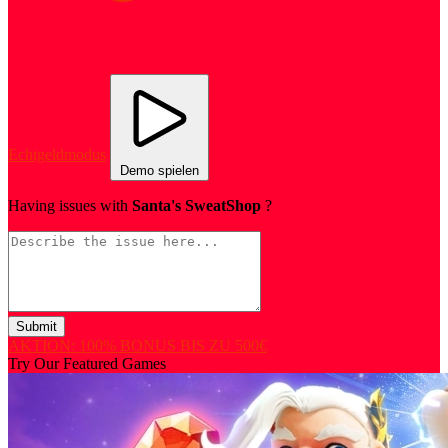
Echtgeldmodus
Demo spielen
Having issues with
Santa's SweatShop
?
Submit
AKTION: 100% BONUS BIS ZU 500€
Try Our Featured Games