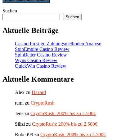
Suchen
Suchen
Aktuelle Beiträge
Casino Prestige Zahlungsmethoden Analyse
SpinEmpire Casino Review
SpinBetter Casino Review
Wyns Casino Review
QuickWin Casino Review
Aktuelle Kommentare
Alex
zu
Dazard
rami
zu
CryptoRush
Jens
zu
CryptoRush: 200% bis zu 2.500€
Silizi
zu
CryptoRush: 200% bis zu 2.500€
Robert99
zu
CryptoRush: 200% bis zu 2.500€