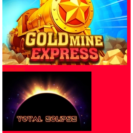
Demo Spiel