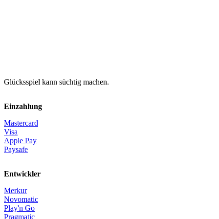
Glücksspiel kann süchtig machen.
Einzahlung
Mastercard
Visa
Apple Pay
Paysafe
Entwickler
Merkur
Novomatic
Play'n Go
Pragmatic