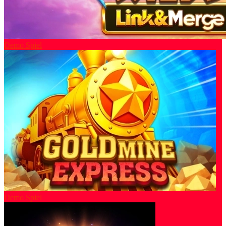
Demo Spiel
Demo Spiel