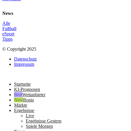
News
Alle
Fußball
eSport
Tipps
© Copyright 2025
Datenschutz
Impressum
Startseite
KI-Prognosen
Wettanbieter
Bonis
Märkte
Ergebnisse
Live
Ergebnisse Gestern
Spiele Morgen