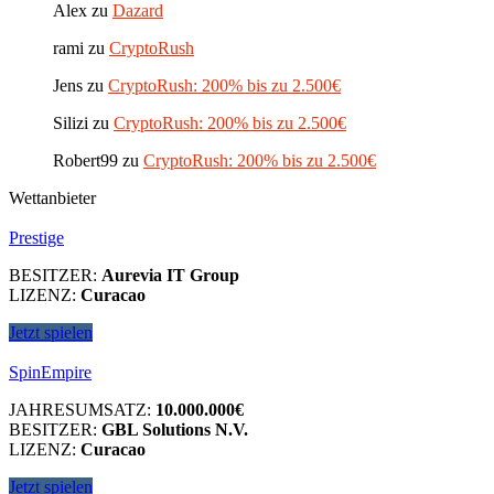
Alex
zu
Dazard
rami
zu
CryptoRush
Jens
zu
CryptoRush: 200% bis zu 2.500€
Silizi
zu
CryptoRush: 200% bis zu 2.500€
Robert99
zu
CryptoRush: 200% bis zu 2.500€
Wettanbieter
Prestige
BESITZER:
Aurevia IT Group
LIZENZ:
Curacao
Jetzt spielen
SpinEmpire
JAHRESUMSATZ:
10.000.000€
BESITZER:
GBL Solutions N.V.
LIZENZ:
Curacao
Jetzt spielen