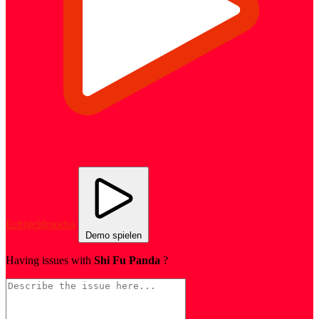
Echtgeldmodus
Demo spielen
Having issues with
Shi Fu Panda
?