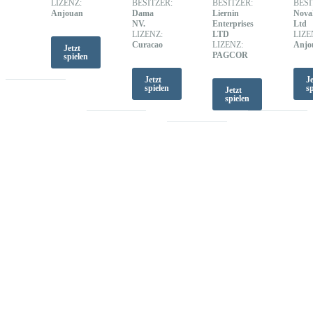
LIZENZ:
BESITZER:
BESITZER:
BESI
Anjouan
Dama
Liernin
Nova
NV.
Enterprises
Ltd
LIZENZ:
LTD
LIZE
Curacao
LIZENZ:
Anjo
Jetzt
PAGCOR
spielen
Jetzt
Je
spielen
sp
Jetzt
spielen