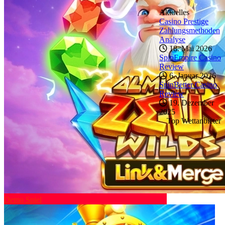
Aktuelles
Casino Prestige
Zahlungsmethoden
Analyse
18. Mai 2026
SpinEmpire Casino
Review
6. Januar 2026
SpinBetter Casino
Review
19. Dezember
2025
Top Wettanbieter
Demo Spiel