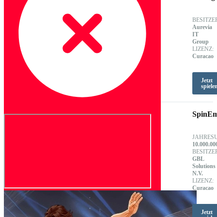
BESITZE
Aurevia
IT
Group
LIZENZ:
Curacao
Jetzt
spiele
SpinEm
JAHRES
10.000.00
BESITZE
GBL
Solutions
N.V.
LIZENZ:
Curacao
Jetzt