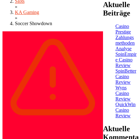
Slots
Aktuelle
»
Beiträge
KA Gaming
»
Soccer Showdown
Casino
Prestige
Zahlungs
methoden
Analyse
SpinEmpir
e Casino
Review
SpinBetter
Casino
Review
Wyns
Casino
Review
QuickWin
Casino
Review
Aktuelle
Kommenta