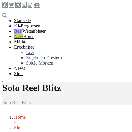
Startseite
KI-Prognosen
Wettanbieter
Bonis
Märkte
Ergebnisse
Live
Ergebnisse Gestern
Spiele Morgen
News
Slots
Solo Reel Blitz
Solo Reel Blitz
Home
»
Slots