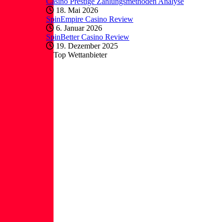
Casino Prestige Zahlungsmethoden Analyse
18. Mai 2026
SpinEmpire Casino Review
6. Januar 2026
SpinBetter Casino Review
19. Dezember 2025
Top Wettanbieter