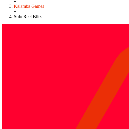
»
Kalamba Games
»
Solo Reel Blitz