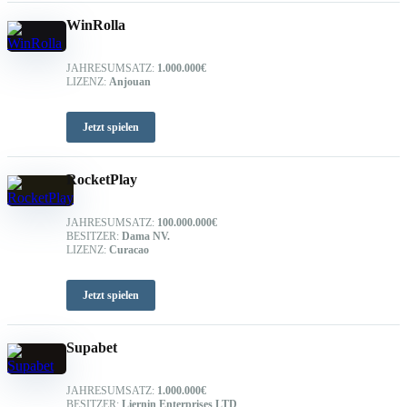
WinRolla
JAHRESUMSATZ:
1.000.000€
LIZENZ:
Anjouan
Jetzt spielen
RocketPlay
JAHRESUMSATZ:
100.000.000€
BESITZER:
Dama NV.
LIZENZ:
Curacao
Jetzt spielen
Supabet
JAHRESUMSATZ:
1.000.000€
BESITZER:
Liernin Enterprises LTD