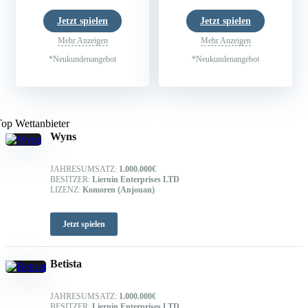
Jetzt spielen
Jetzt spielen
Mehr Anzeigen
Mehr Anzeigen
*Neukundenangebot
*Neukundenangebot
op Wettanbieter
Wyns
JAHRESUMSATZ:
1.000.000€
BESITZER:
Liernin Enterprises LTD
LIZENZ:
Komoren (Anjouan)
Jetzt spielen
Betista
JAHRESUMSATZ:
1.000.000€
BESITZER:
Liernin Enterprises LTD