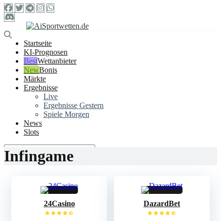
Startseite
KI-Prognosen
Wettanbieter
Bonis
Märkte
Ergebnisse
Live
Ergebnisse Gestern
Spiele Morgen
News
Slots
Infingame
24Casino
DazardBet