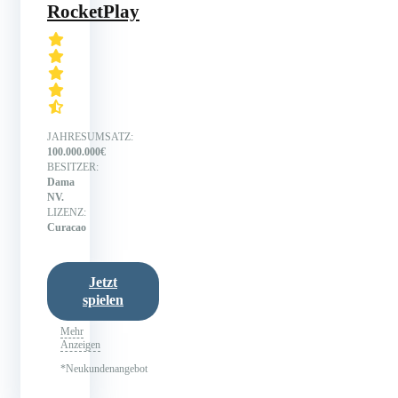
RocketPlay
JAHRESUMSATZ:
100.000.000€
BESITZER:
Dama
NV.
LIZENZ:
Curacao
Jetzt
spielen
Mehr
Anzeigen
*Neukundenangebot