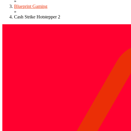
»
Blueprint Gaming
»
Cash Strike Hotstepper 2