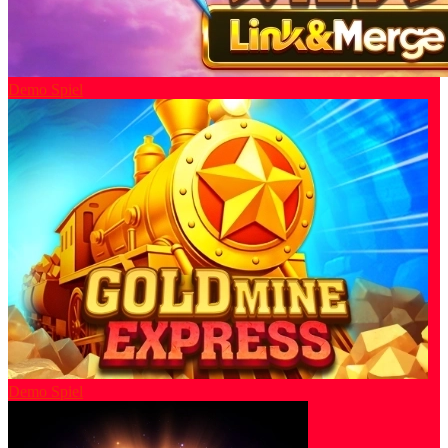
Demo Spiel
Demo Spiel