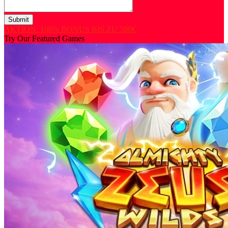
Submit
AKTION: 100% BONUS BIS ZU 500€
Try Our Featured Games