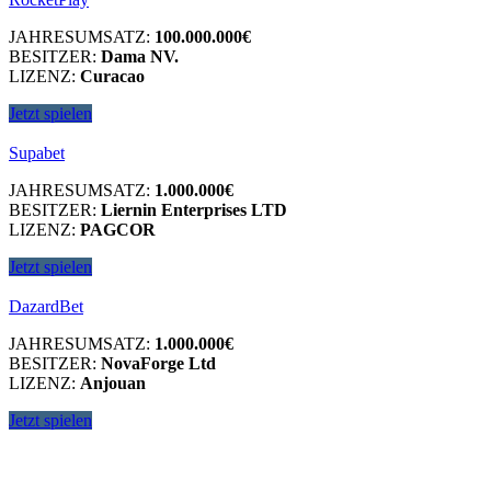
JAHRESUMSATZ:
100.000.000€
BESITZER:
Dama NV.
LIZENZ:
Curacao
Jetzt spielen
Supabet
JAHRESUMSATZ:
1.000.000€
BESITZER:
Liernin Enterprises LTD
LIZENZ:
PAGCOR
Jetzt spielen
DazardBet
JAHRESUMSATZ:
1.000.000€
BESITZER:
NovaForge Ltd
LIZENZ:
Anjouan
Jetzt spielen