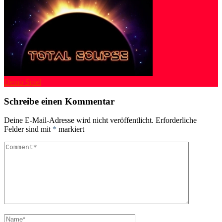
Demo Spiel
Schreibe einen Kommentar
Deine E-Mail-Adresse wird nicht veröffentlicht.
Erforderliche
Felder sind mit
*
markiert