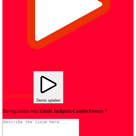
Echtgeldmodus
Demo spielen
Having issues with
Genie Jackpots Combo Frenzy
?