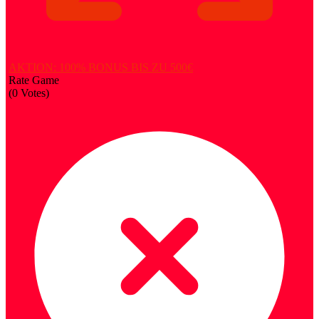
AKTION: 100% BONUS BIS ZU 500€
Rate Game
(
0
Votes)