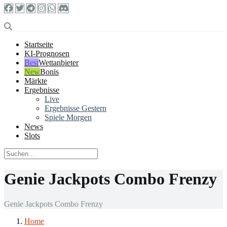
Startseite
KI-Prognosen
Wettanbieter
Bonis
Märkte
Ergebnisse
Live
Ergebnisse Gestern
Spiele Morgen
News
Slots
Genie Jackpots Combo Frenzy
Genie Jackpots Combo Frenzy
Home