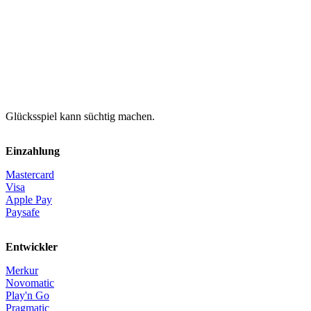
Glücksspiel kann süchtig machen.
Einzahlung
Mastercard
Visa
Apple Pay
Paysafe
Entwickler
Merkur
Novomatic
Play'n Go
Pragmatic