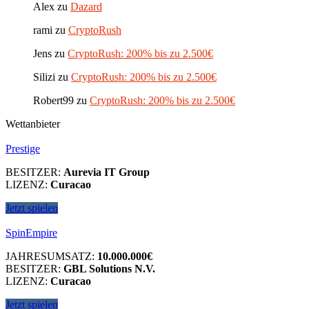
Alex
zu
Dazard
rami
zu
CryptoRush
Jens
zu
CryptoRush: 200% bis zu 2.500€
Silizi
zu
CryptoRush: 200% bis zu 2.500€
Robert99
zu
CryptoRush: 200% bis zu 2.500€
Wettanbieter
Prestige
BESITZER:
Aurevia IT Group
LIZENZ:
Curacao
Jetzt spielen
SpinEmpire
JAHRESUMSATZ:
10.000.000€
BESITZER:
GBL Solutions N.V.
LIZENZ:
Curacao
Jetzt spielen