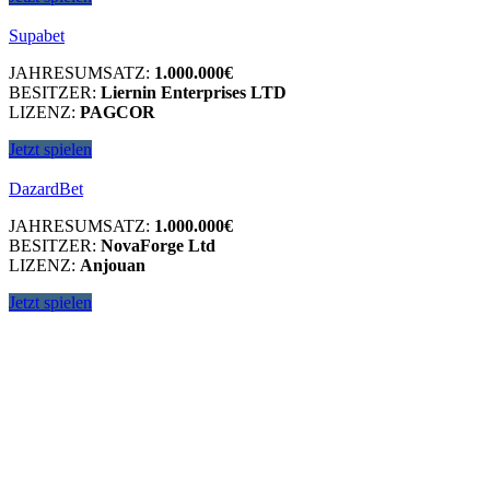
Supabet
JAHRESUMSATZ:
1.000.000€
BESITZER:
Liernin Enterprises LTD
LIZENZ:
PAGCOR
Jetzt spielen
DazardBet
JAHRESUMSATZ:
1.000.000€
BESITZER:
NovaForge Ltd
LIZENZ:
Anjouan
Jetzt spielen