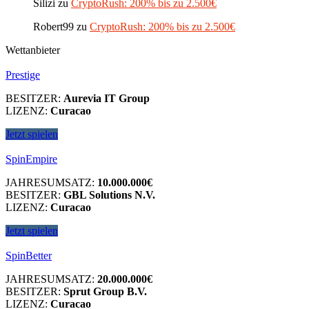
Silizi
zu
CryptoRush: 200% bis zu 2.500€
Robert99
zu
CryptoRush: 200% bis zu 2.500€
Wettanbieter
Prestige
BESITZER:
Aurevia IT Group
LIZENZ:
Curacao
Jetzt spielen
SpinEmpire
JAHRESUMSATZ:
10.000.000€
BESITZER:
GBL Solutions N.V.
LIZENZ:
Curacao
Jetzt spielen
SpinBetter
JAHRESUMSATZ:
20.000.000€
BESITZER:
Sprut Group B.V.
LIZENZ:
Curacao