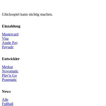
Glücksspiel kann süchtig machen.
Einzahlung
Mastercard
Visa
Apple Pay
Paysafe
Entwickler
Merkur
Novomatic
Play'n Go
Pragmatic
News
Alle
Fußball