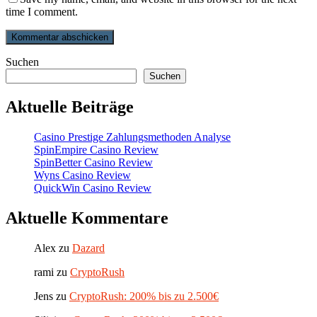
time I comment.
Suchen
Suchen
Aktuelle Beiträge
Casino Prestige Zahlungsmethoden Analyse
SpinEmpire Casino Review
SpinBetter Casino Review
Wyns Casino Review
QuickWin Casino Review
Aktuelle Kommentare
Alex
zu
Dazard
rami
zu
CryptoRush
Jens
zu
CryptoRush: 200% bis zu 2.500€