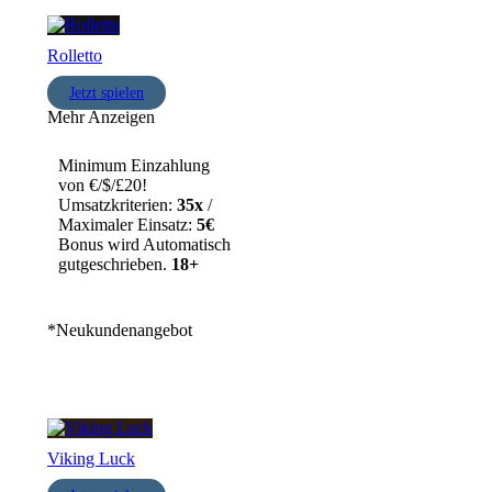
Rolletto
Jetzt spielen
Mehr Anzeigen
Minimum Einzahlung
von €/$/£20!
Umsatzkriterien:
35x
/
Maximaler Einsatz:
5€
Bonus wird Automatisch
gutgeschrieben.
18+
*Neukundenangebot
Viking Luck