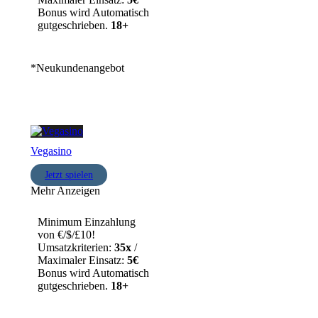
Bonus wird Automatisch
gutgeschrieben.
18+
*Neukundenangebot
Vegasino
Jetzt spielen
Mehr Anzeigen
Minimum Einzahlung
von €/$/£10!
Umsatzkriterien:
35x
/
Maximaler Einsatz:
5€
Bonus wird Automatisch
gutgeschrieben.
18+