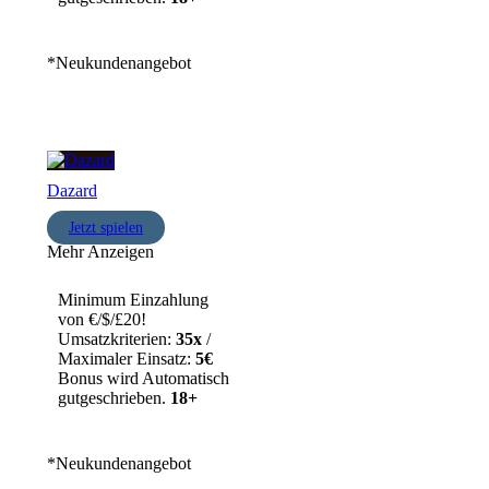
*Neukundenangebot
Dazard
Jetzt spielen
Mehr Anzeigen
Minimum Einzahlung
von €/$/£20!
Umsatzkriterien:
35x
/
Maximaler Einsatz:
5€
Bonus wird Automatisch
gutgeschrieben.
18+
*Neukundenangebot