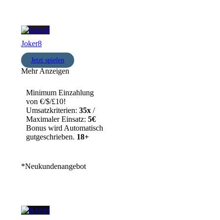
Joker8
Jetzt spielen
Mehr Anzeigen
Minimum Einzahlung
von €/$/£10!
Umsatzkriterien:
35x
/
Maximaler Einsatz:
5€
Bonus wird Automatisch
gutgeschrieben.
18+
*Neukundenangebot