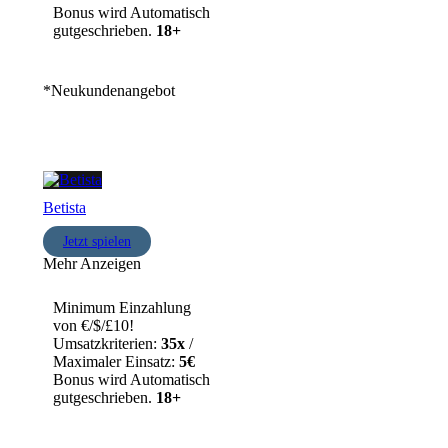
Bonus wird Automatisch
gutgeschrieben.
18+
*Neukundenangebot
Betista
Jetzt spielen
Mehr Anzeigen
Minimum Einzahlung
von €/$/£10!
Umsatzkriterien:
35x
/
Maximaler Einsatz:
5€
Bonus wird Automatisch
gutgeschrieben.
18+