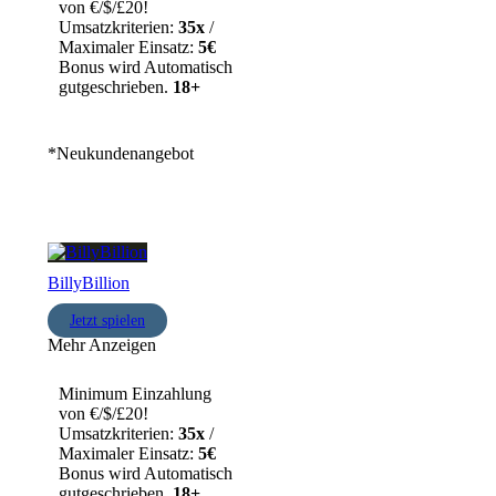
von €/$/£20!
Umsatzkriterien:
35x
/
Maximaler Einsatz:
5€
Bonus wird Automatisch
gutgeschrieben.
18+
*Neukundenangebot
BillyBillion
Jetzt spielen
Mehr Anzeigen
Minimum Einzahlung
von €/$/£20!
Umsatzkriterien:
35x
/
Maximaler Einsatz:
5€
Bonus wird Automatisch
gutgeschrieben.
18+