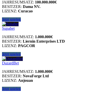
JAHRESUMSATZ:
100.000.000€
BESITZER:
Dama NV.
LIZENZ:
Curacao
Jetzt spielen
Supabet
JAHRESUMSATZ:
1.000.000€
BESITZER:
Liernin Enterprises LTD
LIZENZ:
PAGCOR
Jetzt spielen
DazardBet
JAHRESUMSATZ:
1.000.000€
BESITZER:
NovaForge Ltd
LIZENZ:
Anjouan
Jetzt spielen