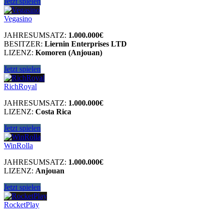
Jetzt spielen
Vegasino
JAHRESUMSATZ:
1.000.000€
BESITZER:
Liernin Enterprises LTD
LIZENZ:
Komoren (Anjouan)
Jetzt spielen
RichRoyal
JAHRESUMSATZ:
1.000.000€
LIZENZ:
Costa Rica
Jetzt spielen
WinRolla
JAHRESUMSATZ:
1.000.000€
LIZENZ:
Anjouan
Jetzt spielen
RocketPlay