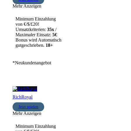
Mehr Anzeigen
Minimum Einzahlung
von €/$/£20!
Umsatzkriterien:
35x
/
Maximaler Einsatz:
5€
Bonus wird Automatisch
gutgeschrieben.
18+
*Neukundenangebot
RichRoyal
Jetzt spielen
Mehr Anzeigen
Minimum Einzahlung