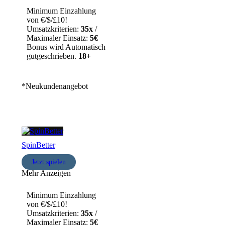
Minimum Einzahlung
von €/$/£10!
Umsatzkriterien:
35x
/
Maximaler Einsatz:
5€
Bonus wird Automatisch
gutgeschrieben.
18+
*Neukundenangebot
SpinBetter
Jetzt spielen
Mehr Anzeigen
Minimum Einzahlung
von €/$/£10!
Umsatzkriterien:
35x
/
Maximaler Einsatz:
5€