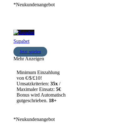
*Neukundenangebot
Supabet
Jetzt spielen
Mehr Anzeigen
Minimum Einzahlung
von €/$/£10!
Umsatzkriterien:
35x
/
Maximaler Einsatz:
5€
Bonus wird Automatisch
gutgeschrieben.
18+
*Neukundenangebot