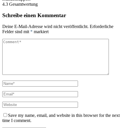
4.3
Gesamtwertung
Schreibe einen Kommentar
Deine E-Mail-Adresse wird nicht veröffentlicht.
Erforderliche
Felder sind mit
*
markiert
Save my name, email, and website in this browser for the next
time I comment.