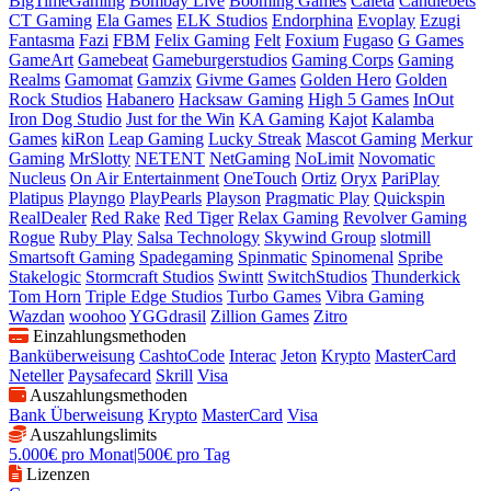
BigTimeGaming
Bombay Live
Booming Games
Caleta
Candlebets
CT Gaming
Ela Games
ELK Studios
Endorphina
Evoplay
Ezugi
Fantasma
Fazi
FBM
Felix Gaming
Felt
Foxium
Fugaso
G Games
GameArt
Gamebeat
Gameburgerstudios
Gaming Corps
Gaming
Realms
Gamomat
Gamzix
Givme Games
Golden Hero
Golden
Rock Studios
Habanero
Hacksaw Gaming
High 5 Games
InOut
Iron Dog Studio
Just for the Win
KA Gaming
Kajot
Kalamba
Games
kiRon
Leap Gaming
Lucky Streak
Mascot Gaming
Merkur
Gaming
MrSlotty
NETENT
NetGaming
NoLimit
Novomatic
Nucleus
On Air Entertainment
OneTouch
Ortiz
Oryx
PariPlay
Platipus
Playngo
PlayPearls
Playson
Pragmatic Play
Quickspin
RealDealer
Red Rake
Red Tiger
Relax Gaming
Revolver Gaming
Rogue
Ruby Play
Salsa Technology
Skywind Group
slotmill
Smartsoft Gaming
Spadegaming
Spinmatic
Spinomenal
Spribe
Stakelogic
Stormcraft Studios
Swintt
SwitchStudios
Thunderkick
Tom Horn
Triple Edge Studios
Turbo Games
Vibra Gaming
Wazdan
woohoo
YGGdrasil
Zillion Games
Zitro
Einzahlungsmethoden
Banküberweisung
CashtoCode
Interac
Jeton
Krypto
MasterCard
Neteller
Paysafecard
Skrill
Visa
Auszahlungsmethoden
Bank Überweisung
Krypto
MasterCard
Visa
Auszahlungslimits
5.000€ pro Monat|500€ pro Tag
Lizenzen