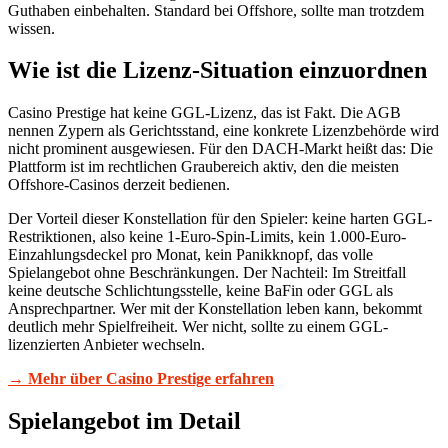
Guthaben einbehalten. Standard bei Offshore, sollte man trotzdem
wissen.
Wie ist die Lizenz-Situation einzuordnen
Casino Prestige hat keine GGL-Lizenz, das ist Fakt. Die AGB
nennen Zypern als Gerichtsstand, eine konkrete Lizenzbehörde wird
nicht prominent ausgewiesen. Für den DACH-Markt heißt das: Die
Plattform ist im rechtlichen Graubereich aktiv, den die meisten
Offshore-Casinos derzeit bedienen.
Der Vorteil dieser Konstellation für den Spieler: keine harten GGL-
Restriktionen, also keine 1-Euro-Spin-Limits, kein 1.000-Euro-
Einzahlungsdeckel pro Monat, kein Panikknopf, das volle
Spielangebot ohne Beschränkungen. Der Nachteil: Im Streitfall
keine deutsche Schlichtungsstelle, keine BaFin oder GGL als
Ansprechpartner. Wer mit der Konstellation leben kann, bekommt
deutlich mehr Spielfreiheit. Wer nicht, sollte zu einem GGL-
lizenzierten Anbieter wechseln.
→ Mehr über Casino Prestige erfahren
Spielangebot im Detail