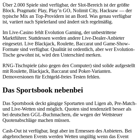
Über 2.000 Spiele sind verfügbar, der Slot-Bereich ist der größte
Block. Pragmatic Play, Play’n GO, Nolimit City, Hacksaw — der
typische Mix an Top-Providern ist an Bord. Was genau verfügbar
ist, variiert nach Spielerland und ändert sich regelmäßig.
Im Live-Casino fehlt Evolution Gaming, der unbestrittene
Marktführer. Stattdessen werden andere Live-Dealer-Anbieter
eingesetzt. Live Blackjack, Roulette, Baccarat und Game-Show-
Formate sind verfügbar. Qualität ist ordentlich, aber wer Evolution-
Tische gewohnt ist, wird den Unterschied merken.
RNG-Tischspiele (also gegen den Computer) sind solide aufgestellt
mit Roulette, Blackjack, Baccarat und Poker-Varianten.
Demoversionen für Echtgeld-freies Testen fehlen.
Das Sportsbook nebenbei
Das Sportsbook deckt gängige Sportarten und Ligen ab, Pre-Match-
und Live-Wetten sind möglich. Quoten sind tendenziell besser als
bei deutschen GGL-Buchmachern, die wegen der Wettsteuer
Quotenabschläge machen müssen.
Cash-Out ist verfügbar, liegt aber im Ermessen des Anbieters. Bei
abgebrochenen Events werden Wetten ungültig wenn das Event