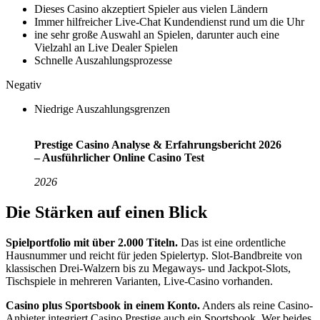
Dieses Casino akzeptiert Spieler aus vielen Ländern
Immer hilfreicher Live-Chat Kundendienst rund um die Uhr
ine sehr große Auswahl an Spielen, darunter auch eine
Vielzahl an Live Dealer Spielen
Schnelle Auszahlungsprozesse
Negativ
Niedrige Auszahlungsgrenzen
Prestige Casino Analyse & Erfahrungsbericht 2026
– Ausführlicher Online Casino Test
2026
Die Stärken auf einen Blick
Spielportfolio mit über 2.000 Titeln.
Das ist eine ordentliche
Hausnummer und reicht für jeden Spielertyp. Slot-Bandbreite von
klassischen Drei-Walzern bis zu Megaways- und Jackpot-Slots,
Tischspiele in mehreren Varianten, Live-Casino vorhanden.
Casino plus Sportsbook in einem Konto.
Anders als reine Casino-
Anbieter integriert Casino Prestige auch ein Sportsbook. Wer beides