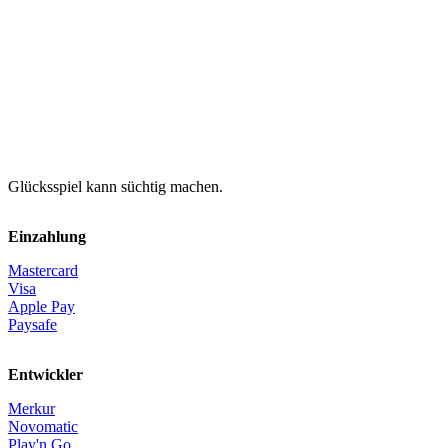
Glücksspiel kann süchtig machen.
Einzahlung
Mastercard
Visa
Apple Pay
Paysafe
Entwickler
Merkur
Novomatic
Play'n Go