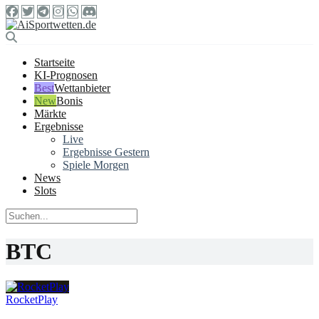
Startseite
KI-Prognosen
Wettanbieter
Bonis
Märkte
Ergebnisse
Live
Ergebnisse Gestern
Spiele Morgen
News
Slots
BTC
RocketPlay