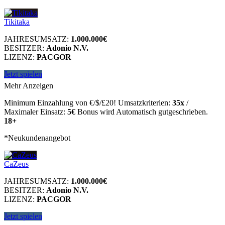
Tikitaka
JAHRESUMSATZ:
1.000.000€
BESITZER:
Adonio N.V.
LIZENZ:
PACGOR
Jetzt spielen
Mehr Anzeigen
Minimum Einzahlung von €/$/£20! Umsatzkriterien:
35x
/
Maximaler Einsatz:
5€
Bonus wird Automatisch gutgeschrieben.
18+
*Neukundenangebot
CaZeus
JAHRESUMSATZ:
1.000.000€
BESITZER:
Adonio N.V.
LIZENZ:
PACGOR
Jetzt spielen