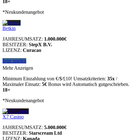
18+
*Neukundenangebot
Betkin
JAHRESUMSATZ:
1.000.000€
BESITZER:
StepX B.V.
LIZENZ:
Curacao
Jetzt spielen
Mehr Anzeigen
Minimum Einzahlung von €/$/£10! Umsatzkriterien:
35x
/
Maximaler Einsatz:
5€
Bonus wird Automatisch gutgeschrieben.
18+
*Neukundenangebot
X7 Casino
JAHRESUMSATZ:
5.000.000€
BESITZER:
Starscream Ltd
LIZENZ:
Kanada