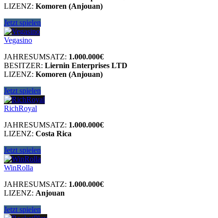
LIZENZ:
Komoren (Anjouan)
Jetzt spielen
Vegasino
JAHRESUMSATZ:
1.000.000€
BESITZER:
Liernin Enterprises LTD
LIZENZ:
Komoren (Anjouan)
Jetzt spielen
RichRoyal
JAHRESUMSATZ:
1.000.000€
LIZENZ:
Costa Rica
Jetzt spielen
WinRolla
JAHRESUMSATZ:
1.000.000€
LIZENZ:
Anjouan
Jetzt spielen