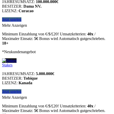
JAHRESUMSATZ:
100.000.000€
BESITZER:
Dama NV.
LIZENZ:
Curacao
Jetzt spielen
Mehr Anzeigen
Minimum Einzahlung von €/$/£20! Umsatzkriterien:
40x
/
Maximaler Einsatz:
5€
Bonus wird Automatisch gutgeschrieben.
18+
*Neukundenangebot
Stakes
JAHRESUMSATZ:
5.000.000€
BESITZER:
Tobique
LIZENZ:
Kanada
Jetzt spielen
Mehr Anzeigen
Minimum Einzahlung von €/$/£20! Umsatzkriterien:
40x
/
Maximaler Einsatz:
5€
Bonus wird Automatisch gutgeschrieben.