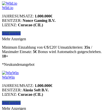
Wild.io
JAHRESUMSATZ:
1.000.000€
BESITZER:
Nonce Gaming B.V.
LIZENZ:
Curacao (CIL)
Jetzt spielen
Mehr Anzeigen
Minimum Einzahlung von €/$/£20! Umsatzkriterien:
35x
/
Maximaler Einsatz:
5€
Bonus wird Automatisch gutgeschrieben.
18+
*Neukundenangebot
WinWin
JAHRESUMSATZ:
1.000.000€
BESITZER:
Alasia Soft B.V.
LIZENZ:
Curacao (CIL)
Jetzt spielen
Mehr Anzeigen