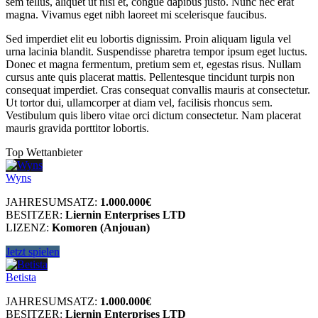
sem tellus, aliquet ut nisi et, congue dapibus justo. Nunc nec erat
magna. Vivamus eget nibh laoreet mi scelerisque faucibus.
Sed imperdiet elit eu lobortis dignissim. Proin aliquam ligula vel
urna lacinia blandit. Suspendisse pharetra tempor ipsum eget luctus.
Donec et magna fermentum, pretium sem et, egestas risus. Nullam
cursus ante quis placerat mattis. Pellentesque tincidunt turpis non
consequat imperdiet. Cras consequat convallis mauris at consectetur.
Ut tortor dui, ullamcorper at diam vel, facilisis rhoncus sem.
Vestibulum quis libero vitae orci dictum consectetur. Nam placerat
mauris gravida porttitor lobortis.
Top Wettanbieter
Wyns
JAHRESUMSATZ:
1.000.000€
BESITZER:
Liernin Enterprises LTD
LIZENZ:
Komoren (Anjouan)
Jetzt spielen
Betista
JAHRESUMSATZ:
1.000.000€
BESITZER:
Liernin Enterprises LTD