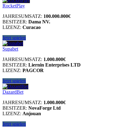
RocketPlay
JAHRESUMSATZ:
100.000.000€
BESITZER:
Dama NV.
LIZENZ:
Curacao
Jetzt spielen
Supabet
JAHRESUMSATZ:
1.000.000€
BESITZER:
Liernin Enterprises LTD
LIZENZ:
PAGCOR
Jetzt spielen
DazardBet
JAHRESUMSATZ:
1.000.000€
BESITZER:
NovaForge Ltd
LIZENZ:
Anjouan
Jetzt spielen