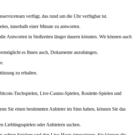
nserviceteam verfügt, das rund um die Uhr verfügbar ist.
len, innerhalb einer Minute zu antworten.
ss die Antworten in Stoßzeiten länger dauern könnten. Wir können auch
n ermöglicht es Ihnen auch, Dokumente anzuhängen.
e.
tützung zu erhalten.
itcoin-Tischspielen, Live-Casino-Spielen, Roulette-Spielen und
Wenn Sie einen bestimmten Anbieter im Sinn haben, können Sie das
en Lieblingsspielen oder Anbietern suchen.
n echten Spielern und den Live-Hosts interagieren. Sie können die