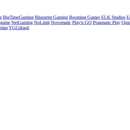
g
BigTimeGaming
Blueprint Gaming
Booming Games
ELK Studios
E
tgame
NetGaming
NoLimit
Novomatic
Play'n GO
Pragmatic Play
Quic
zdan
YGGdrasil