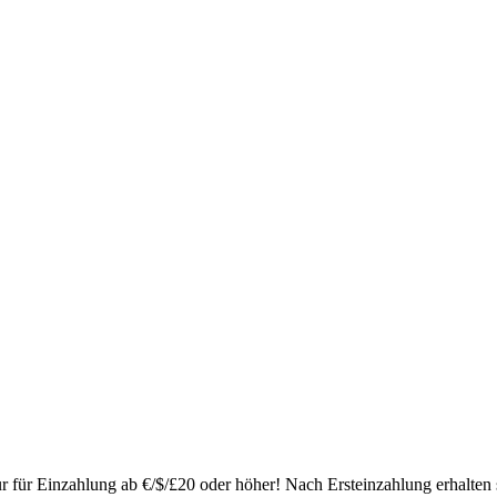
r für Einzahlung ab €/$/£20 oder höher! Nach Ersteinzahlung erhalten 