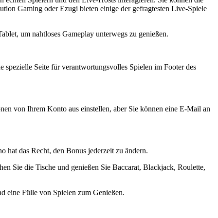
tion Gaming oder Ezugi bieten einige der gefragtesten Live-Spiele
 Tablet, um nahtloses Gameplay unterwegs zu genießen.
e spezielle Seite für verantwortungsvolles Spielen im Footer des
ionen von Ihrem Konto aus einstellen, aber Sie können eine E-Mail an
hat das Recht, den Bonus jederzeit zu ändern.
n Sie die Tische und genießen Sie Baccarat, Blackjack, Roulette,
nd eine Fülle von Spielen zum Genießen.