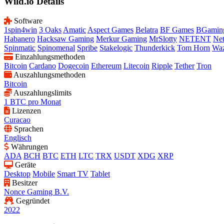
Wild.io Details
Software
1spin4win
3 Oaks
Amatic
Aspect Games
Belatra
BF Games
BGamin
Habanero
Hacksaw Gaming
Merkur Gaming
MrSlotty
NETENT
Ne
Spinmatic
Spinomenal
Spribe
Stakelogic
Thunderkick
Tom Horn
Wa
Einzahlungsmethoden
Bitcoin
Cardano
Dogecoin
Ethereum
Litecoin
Ripple
Tether
Tron
Auszahlungsmethoden
Bitcoin
Auszahlungslimits
1 BTC pro Monat
Lizenzen
Curacao
Sprachen
Englisch
Währungen
ADA
BCH
BTC
ETH
LTC
TRX
USDT
XDG
XRP
Geräte
Desktop
Mobile
Smart TV
Tablet
Besitzer
Nonce Gaming B.V.
Gegründet
2022