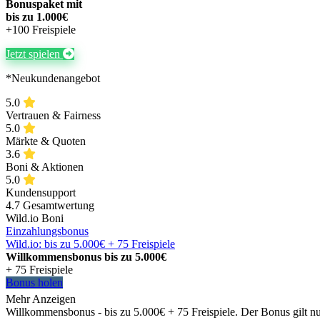
Bonuspaket mit
bis zu 1.000€
+100 Freispiele
Jetzt spielen
*Neukundenangebot
5.0
Vertrauen & Fairness
5.0
Märkte & Quoten
3.6
Boni & Aktionen
5.0
Kundensupport
4.7
Gesamtwertung
Wild.io Boni
Einzahlungsbonus
Wild.io: bis zu 5.000€ + 75 Freispiele
Willkommensbonus bis zu 5.000€
+ 75 Freispiele
Bonus holen
Mehr Anzeigen
Willkommensbonus - bis zu 5.000€ + 75 Freispiele. Der Bonus gilt nu