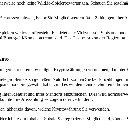
cherweise noch keine Wild.io-Spielerbewertungen. Schauen Sie regelmä
 Sie wissen müssen, bevor Sie Mitglied werden. Von Zahlungen über A
Spielern weltweit offensteht. Es bietet eine Vielzahl von Slots und a
d Bonusgeld-Konten getrennt sind. Das Casino ist von der Regierung v
sino
lungen in mehreren wichtigen Kryptowährungen vornehmen, darunter Bi
piele problemlos zu genießen. Natürlich können Sie bei Einzahlungen 
gsmethode Sie gewählt haben, und es werden keine Gebühren erhoben
hrer Identität und Ihres Standorts einzureichen. Dies wird normalerwe
 könnte Ihre Auszahlung verzögern oder verhindern.
ten, abhängig davon, welche Kryptowährung Sie verwenden.
r fehlt es an Inhalten. Sobald Sie registriertes Mitglied sind, können 