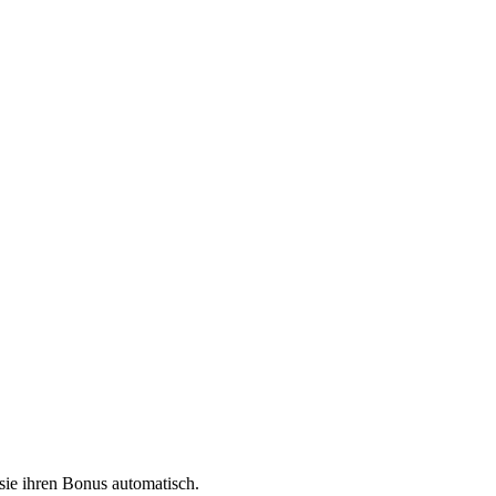
sie ihren Bonus automatisch.