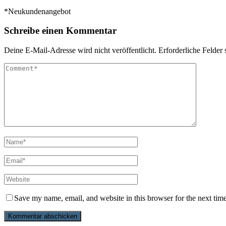
*Neukundenangebot
Schreibe einen Kommentar
Deine E-Mail-Adresse wird nicht veröffentlicht.
Erforderliche Felder 
Save my name, email, and website in this browser for the next tim