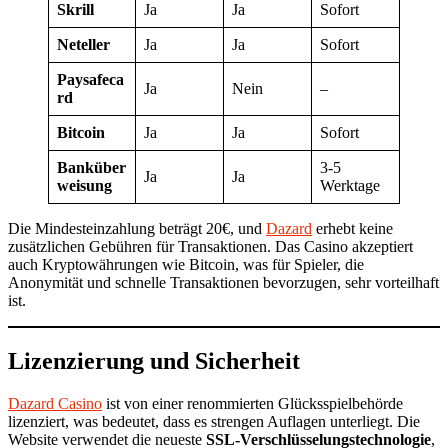
Skrill
Ja
Ja
Sofort
Neteller
Ja
Ja
Sofort
Paysafeca
Ja
Nein
–
rd
Bitcoin
Ja
Ja
Sofort
Banküber
3-5
Ja
Ja
weisung
Werktage
Die Mindesteinzahlung beträgt 20€, und
Dazard
erhebt keine
zusätzlichen Gebühren für Transaktionen. Das Casino akzeptiert
auch Kryptowährungen wie Bitcoin, was für Spieler, die
Anonymität und schnelle Transaktionen bevorzugen, sehr vorteilhaft
ist.
Lizenzierung und Sicherheit
Dazard Casino
ist von einer renommierten Glücksspielbehörde
lizenziert, was bedeutet, dass es strengen Auflagen unterliegt. Die
Website verwendet die neueste
SSL-Verschlüsselungstechnologie
,