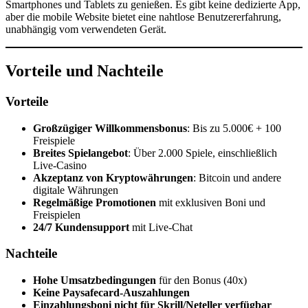
Smartphones und Tablets zu genießen. Es gibt keine dedizierte App,
aber die mobile Website bietet eine nahtlose Benutzererfahrung,
unabhängig vom verwendeten Gerät.
Vorteile und Nachteile
Vorteile
Großzügiger Willkommensbonus
: Bis zu 5.000€ + 100
Freispiele
Breites Spielangebot
: Über 2.000 Spiele, einschließlich
Live-Casino
Akzeptanz von Kryptowährungen
: Bitcoin und andere
digitale Währungen
Regelmäßige Promotionen
mit exklusiven Boni und
Freispielen
24/7 Kundensupport
mit Live-Chat
Nachteile
Hohe Umsatzbedingungen
für den Bonus (40x)
Keine Paysafecard-Auszahlungen
Einzahlungsboni nicht für Skrill/Neteller verfügbar