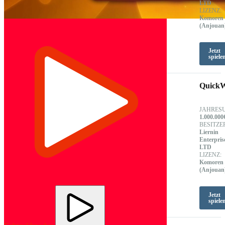
LTD
LIZENZ:
Komoren
(Anjouan
Jetzt
spiele
Quick
JAHRES
1.000.000
BESITZE
Liernin
Enterpris
LTD
LIZENZ:
Komoren
(Anjouan
Jetzt
spiele