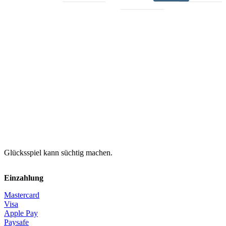
Glücksspiel kann süchtig machen.
Einzahlung
Mastercard
Visa
Apple Pay
Paysafe