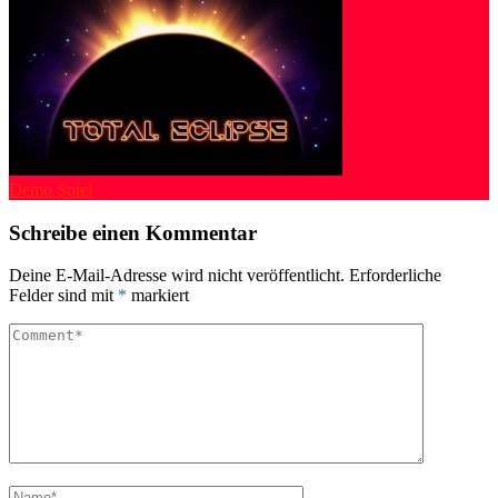
Demo Spiel
Schreibe einen Kommentar
Deine E-Mail-Adresse wird nicht veröffentlicht.
Erforderliche
Felder sind mit
*
markiert