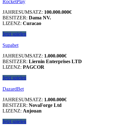
RocketPlay
JAHRESUMSATZ:
100.000.000€
BESITZER:
Dama NV.
LIZENZ:
Curacao
Jetzt spielen
Supabet
JAHRESUMSATZ:
1.000.000€
BESITZER:
Liernin Enterprises LTD
LIZENZ:
PAGCOR
Jetzt spielen
DazardBet
JAHRESUMSATZ:
1.000.000€
BESITZER:
NovaForge Ltd
LIZENZ:
Anjouan
Jetzt spielen