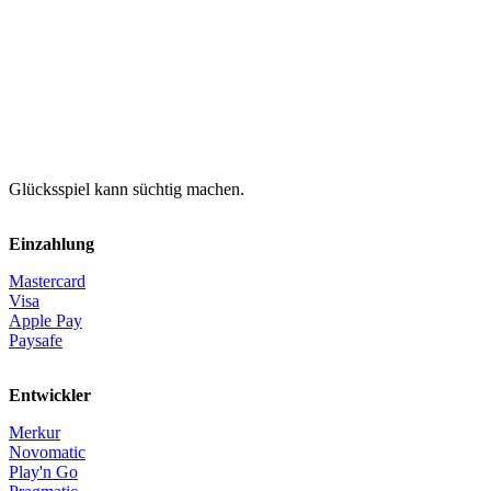
Glücksspiel kann süchtig machen.
Einzahlung
Mastercard
Visa
Apple Pay
Paysafe
Entwickler
Merkur
Novomatic
Play'n Go