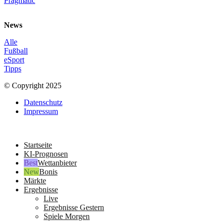
Pragmatic
News
Alle
Fußball
eSport
Tipps
© Copyright 2025
Datenschutz
Impressum
Startseite
KI-Prognosen
Wettanbieter
Bonis
Märkte
Ergebnisse
Live
Ergebnisse Gestern
Spiele Morgen