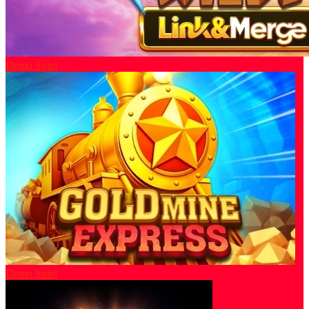
Demo Spiel
Demo Spiel