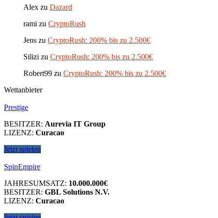
Alex
zu
Dazard
rami
zu
CryptoRush
Jens
zu
CryptoRush: 200% bis zu 2.500€
Silizi
zu
CryptoRush: 200% bis zu 2.500€
Robert99
zu
CryptoRush: 200% bis zu 2.500€
Wettanbieter
Prestige
BESITZER:
Aurevia IT Group
LIZENZ:
Curacao
Jetzt spielen
SpinEmpire
JAHRESUMSATZ:
10.000.000€
BESITZER:
GBL Solutions N.V.
LIZENZ:
Curacao
Jetzt spielen