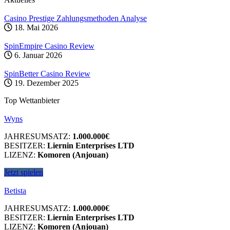
Casino Prestige Zahlungsmethoden Analyse
18. Mai 2026
SpinEmpire Casino Review
6. Januar 2026
SpinBetter Casino Review
19. Dezember 2025
Top Wettanbieter
Wyns
JAHRESUMSATZ:
1.000.000€
BESITZER:
Liernin Enterprises LTD
LIZENZ:
Komoren (Anjouan)
Jetzt spielen
Betista
JAHRESUMSATZ:
1.000.000€
BESITZER:
Liernin Enterprises LTD
LIZENZ:
Komoren (Anjouan)