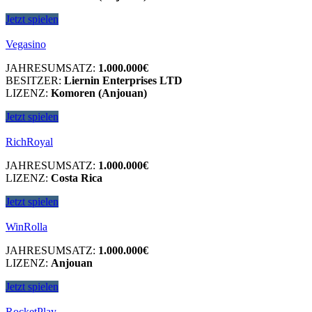
Jetzt spielen
Vegasino
JAHRESUMSATZ:
1.000.000€
BESITZER:
Liernin Enterprises LTD
LIZENZ:
Komoren (Anjouan)
Jetzt spielen
RichRoyal
JAHRESUMSATZ:
1.000.000€
LIZENZ:
Costa Rica
Jetzt spielen
WinRolla
JAHRESUMSATZ:
1.000.000€
LIZENZ:
Anjouan
Jetzt spielen
RocketPlay