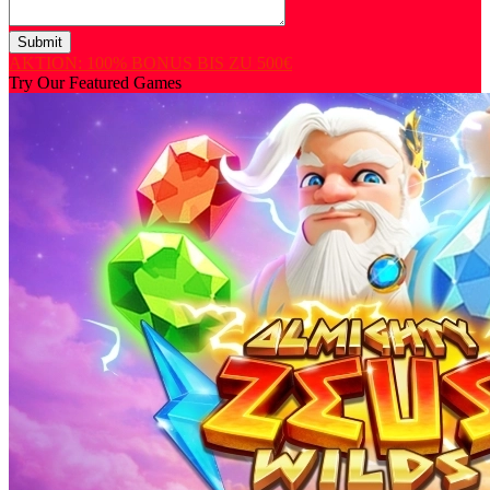
Submit
AKTION: 100% BONUS BIS ZU 500€
Try Our Featured Games