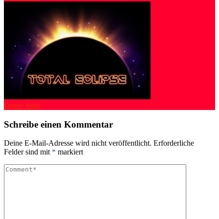
Demo Spiel
Schreibe einen Kommentar
Deine E-Mail-Adresse wird nicht veröffentlicht.
Erforderliche
Felder sind mit
*
markiert