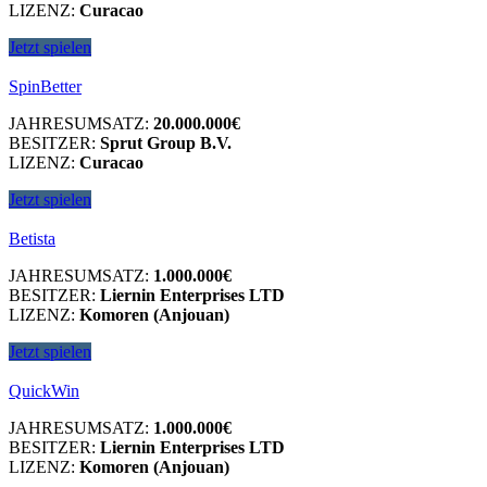
LIZENZ:
Curacao
Jetzt spielen
SpinBetter
JAHRESUMSATZ:
20.000.000€
BESITZER:
Sprut Group B.V.
LIZENZ:
Curacao
Jetzt spielen
Betista
JAHRESUMSATZ:
1.000.000€
BESITZER:
Liernin Enterprises LTD
LIZENZ:
Komoren (Anjouan)
Jetzt spielen
QuickWin
JAHRESUMSATZ:
1.000.000€
BESITZER:
Liernin Enterprises LTD
LIZENZ:
Komoren (Anjouan)