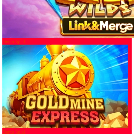
Demo Spiel
Demo Spiel