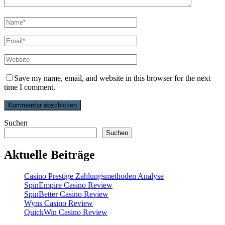
Save my name, email, and website in this browser for the next
time I comment.
Suchen
Suchen
Aktuelle Beiträge
Casino Prestige Zahlungsmethoden Analyse
SpinEmpire Casino Review
SpinBetter Casino Review
Wyns Casino Review
QuickWin Casino Review