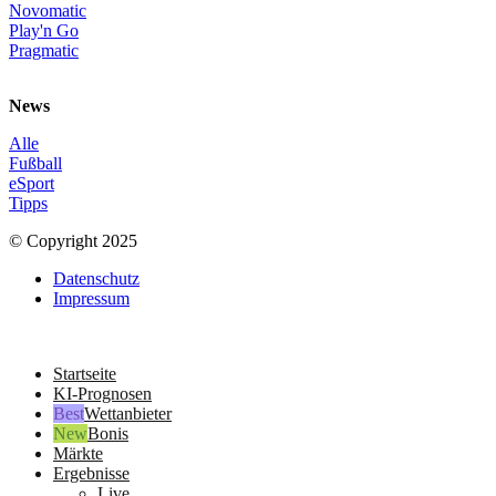
Novomatic
Play'n Go
Pragmatic
News
Alle
Fußball
eSport
Tipps
© Copyright 2025
Datenschutz
Impressum
Startseite
KI-Prognosen
Wettanbieter
Bonis
Märkte
Ergebnisse
Live