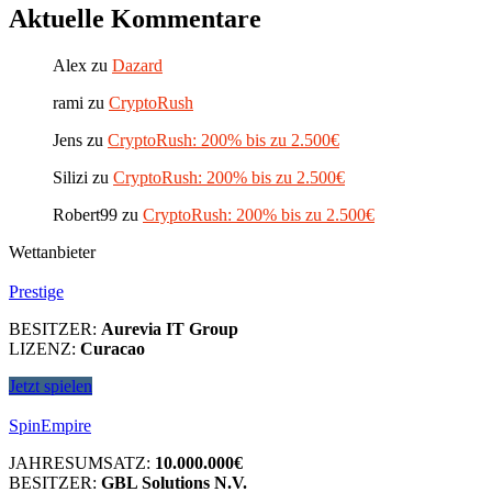
Aktuelle Kommentare
Alex
zu
Dazard
rami
zu
CryptoRush
Jens
zu
CryptoRush: 200% bis zu 2.500€
Silizi
zu
CryptoRush: 200% bis zu 2.500€
Robert99
zu
CryptoRush: 200% bis zu 2.500€
Wettanbieter
Prestige
BESITZER:
Aurevia IT Group
LIZENZ:
Curacao
Jetzt spielen
SpinEmpire
JAHRESUMSATZ:
10.000.000€
BESITZER:
GBL Solutions N.V.