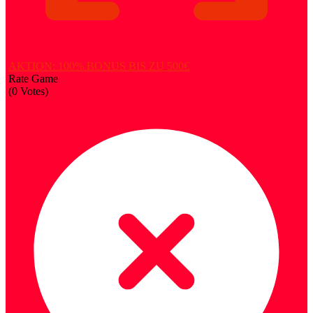
AKTION: 100% BONUS BIS ZU 500€
Rate Game
(
0
Votes)