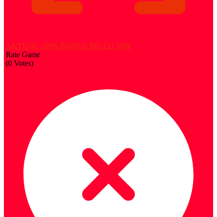
AKTION: 100% BONUS BIS ZU 500€
Rate Game
(
0
Votes)