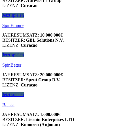
BESITZER:
Aurevia IT Group
LIZENZ:
Curacao
Jetzt spielen
SpinEmpire
JAHRESUMSATZ:
10.000.000€
BESITZER:
GBL Solutions N.V.
LIZENZ:
Curacao
Jetzt spielen
SpinBetter
JAHRESUMSATZ:
20.000.000€
BESITZER:
Sprut Group B.V.
LIZENZ:
Curacao
Jetzt spielen
Betista
JAHRESUMSATZ:
1.000.000€
BESITZER:
Liernin Enterprises LTD
LIZENZ:
Komoren (Anjouan)