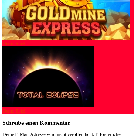
Demo Spiel
Demo Spiel
Schreibe einen Kommentar
Deine E-Mail-Adresse wird nicht veröffentlicht.
Erforderliche