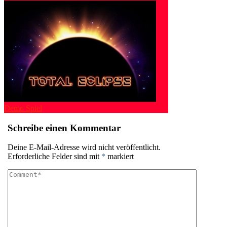
Demo Spiel
Schreibe einen Kommentar
Deine E-Mail-Adresse wird nicht veröffentlicht.
Erforderliche Felder sind mit
*
markiert