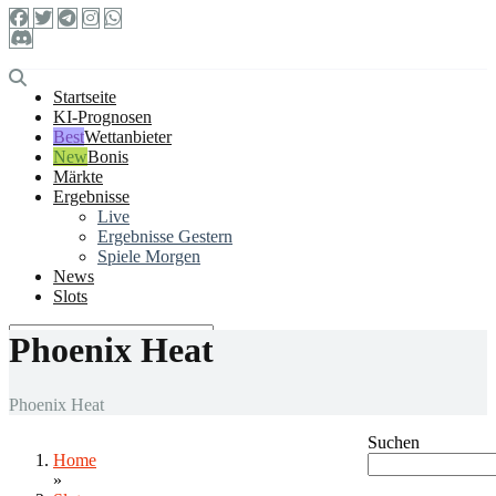
Startseite
KI-Prognosen
Wettanbieter
Bonis
Märkte
Ergebnisse
Live
Ergebnisse Gestern
Spiele Morgen
News
Slots
Phoenix Heat
Phoenix Heat
Suchen
Home
»