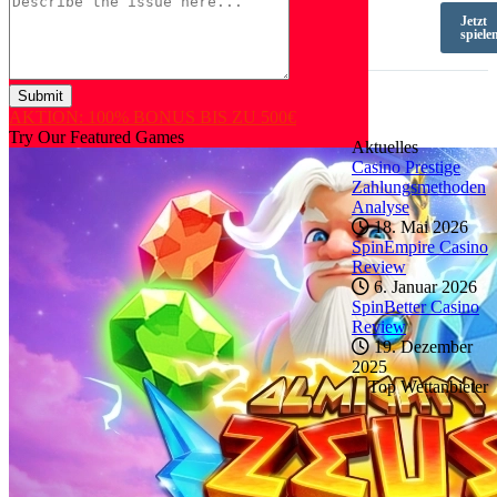
Jetzt
spiele
Submit
AKTION: 100% BONUS BIS ZU 500€
Try Our Featured Games
Aktuelles
Casino Prestige
Zahlungsmethoden
Analyse
18. Mai 2026
SpinEmpire Casino
Review
6. Januar 2026
SpinBetter Casino
Review
19. Dezember
2025
Top Wettanbieter