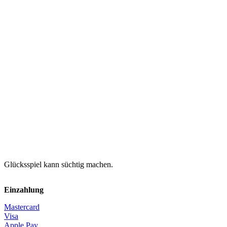
Glücksspiel kann süchtig machen.
Einzahlung
Mastercard
Visa
Apple Pay