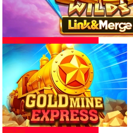
Demo Spiel
Demo Spiel