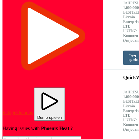
JAHRES
1.000.000
BESITZE
Liernin
Enterpris
LTD
LIZENZ:
Komoren
(Anjouan
Jetzt
spiele
Quick
JAHRES
1.000.000
BESITZE
Liernin
Enterpris
Echtgeldmodus
LTD
Demo spielen
LIZENZ:
Komoren
Having issues with
Phoenix Heat
?
(Anjouan