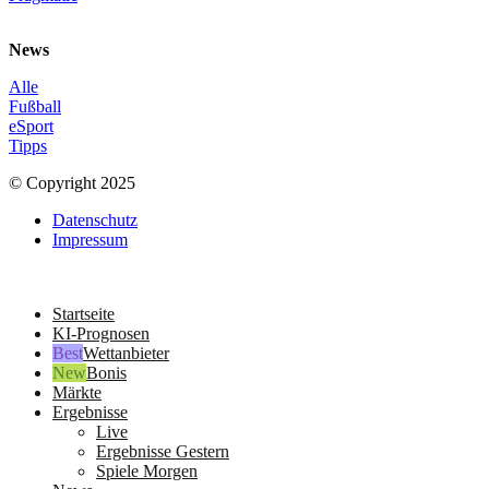
News
Alle
Fußball
eSport
Tipps
© Copyright 2025
Datenschutz
Impressum
Startseite
KI-Prognosen
Wettanbieter
Bonis
Märkte
Ergebnisse
Live
Ergebnisse Gestern
Spiele Morgen