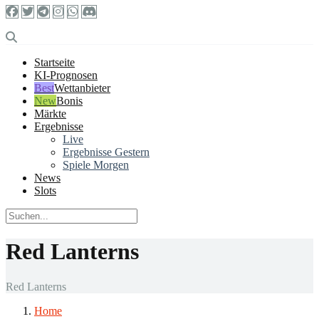
Startseite
KI-Prognosen
Wettanbieter
Bonis
Märkte
Ergebnisse
Live
Ergebnisse Gestern
Spiele Morgen
News
Slots
Red Lanterns
Red Lanterns
Home