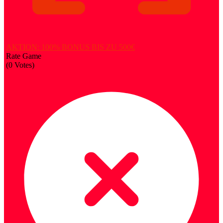
AKTION: 100% BONUS BIS ZU 500€
Rate Game
(
0
Votes)