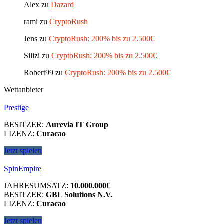
Alex
zu
Dazard
rami
zu
CryptoRush
Jens
zu
CryptoRush: 200% bis zu 2.500€
Silizi
zu
CryptoRush: 200% bis zu 2.500€
Robert99
zu
CryptoRush: 200% bis zu 2.500€
Wettanbieter
Prestige
BESITZER:
Aurevia IT Group
LIZENZ:
Curacao
Jetzt spielen
SpinEmpire
JAHRESUMSATZ:
10.000.000€
BESITZER:
GBL Solutions N.V.
LIZENZ:
Curacao
Jetzt spielen