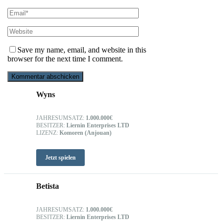
Save my name, email, and website in this
browser for the next time I comment.
Wyns
JAHRESUMSATZ:
1.000.000€
BESITZER:
Liernin Enterprises LTD
LIZENZ:
Komoren (Anjouan)
Jetzt spielen
Betista
JAHRESUMSATZ:
1.000.000€
BESITZER:
Liernin Enterprises LTD