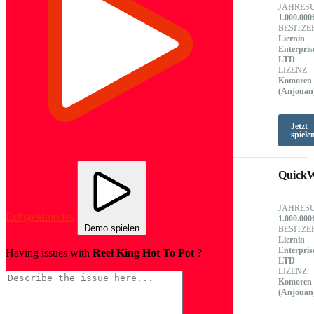
JAHRES
1.000.000
BESITZE
Liernin
Enterpris
LTD
LIZENZ:
Komoren
(Anjouan
Jetzt
spiele
Quick
JAHRES
Echtgeldmodus
1.000.000
Demo spielen
BESITZE
Liernin
Enterpris
Having issues with
Reel King Hot To Pot
?
LTD
LIZENZ:
Komoren
(Anjouan