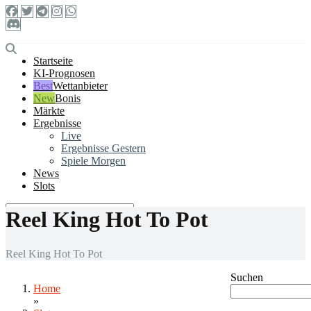
Startseite
KI-Prognosen
Wettanbieter
Bonis
Märkte
Ergebnisse
Live
Ergebnisse Gestern
Spiele Morgen
News
Slots
Reel King Hot To Pot
Reel King Hot To Pot
Suchen
Home
»