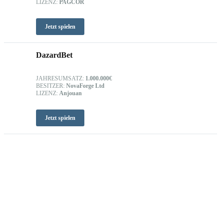
LIZENZ:
PAGCOR
Jetzt spielen
DazardBet
JAHRESUMSATZ:
1.000.000€
BESITZER:
NovaForge Ltd
LIZENZ:
Anjouan
Jetzt spielen