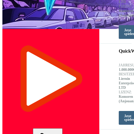
LTD
LIZENZ:
Komoren
(Anjouan
Jetzt
spiele
Quick
JAHRES
1.000.000
BESITZE
Liernin
Enterpris
LTD
LIZENZ:
Komoren
(Anjouan
Jetzt
spiele