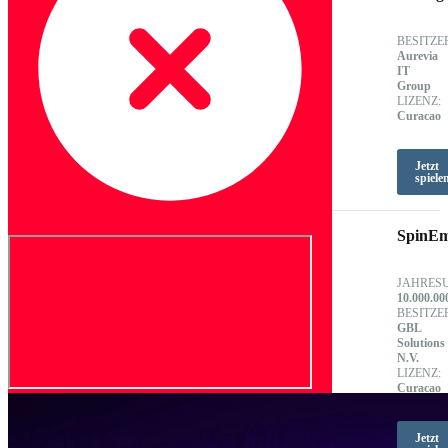
BESITZE
Aurevia
IT
Group
LIZENZ:
Curacao
Jetzt
spiele
SpinEm
JAHRES
10.000.00
BESITZE
GBL
Solutions
N.V.
LIZENZ:
Curacao
Jetzt