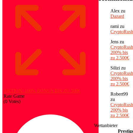
Alex
zu
Dazard
rami
zu
CryptoRus
Jens
zu
CryptoRush
200% bis
zu 2.500€
Silizi
zu
CryptoRush
200% bis
zu 2.500€
AKTION: 100% BONUS BIS ZU 500€
Robert99
Rate Game
zu
(
0
Votes)
CryptoRush
200% bis
zu 2.500€
Wettanbieter
Prestig