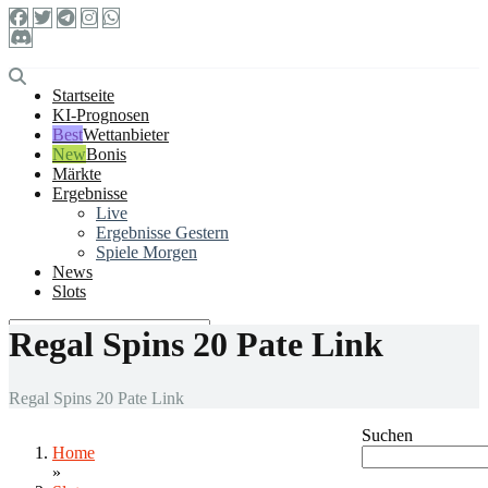
Startseite
KI-Prognosen
Wettanbieter
Bonis
Märkte
Ergebnisse
Live
Ergebnisse Gestern
Spiele Morgen
News
Slots
Regal Spins 20 Pate Link
Regal Spins 20 Pate Link
Suchen
Home
»