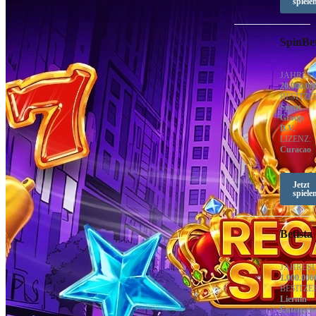
spiele
SpinBe
JAHRES
20.000.00
BESITZE
Sprut
Group
B.V.
LIZENZ:
Curacao
Jetzt
spiele
Betista
JAHRES
1.000.000
BESITZE
Liernin
Enterpris