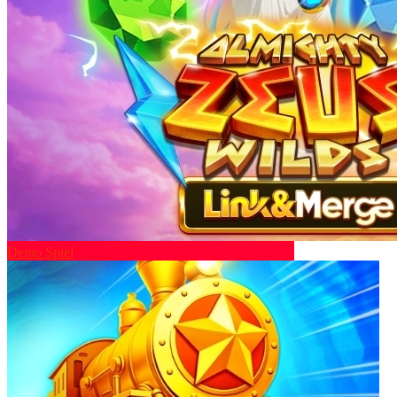
Demo Spiel