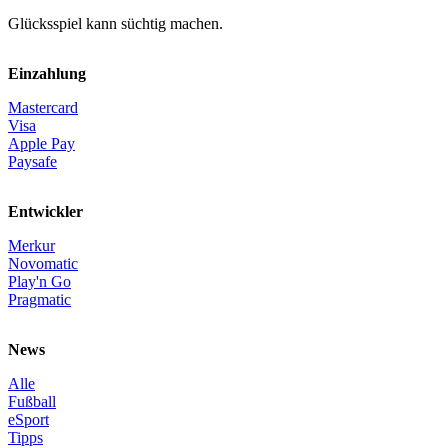
Glücksspiel kann süchtig machen.
Einzahlung
Mastercard
Visa
Apple Pay
Paysafe
Entwickler
Merkur
Novomatic
Play'n Go
Pragmatic
News
Alle
Fußball
eSport
Tipps