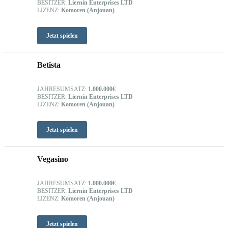
BESITZER:
Liernin Enterprises LTD
LIZENZ:
Komoren (Anjouan)
Jetzt spielen
Betista
JAHRESUMSATZ:
1.000.000€
BESITZER:
Liernin Enterprises LTD
LIZENZ:
Komoren (Anjouan)
Jetzt spielen
Vegasino
JAHRESUMSATZ:
1.000.000€
BESITZER:
Liernin Enterprises LTD
LIZENZ:
Komoren (Anjouan)
Jetzt spielen