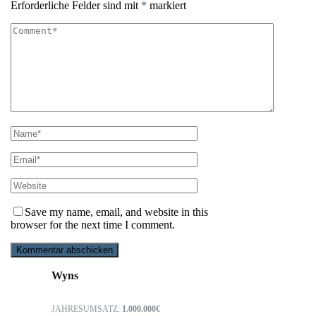
Erforderliche Felder sind mit
*
markiert
Save my name, email, and website in this
browser for the next time I comment.
Wyns
JAHRESUMSATZ:
1.000.000€