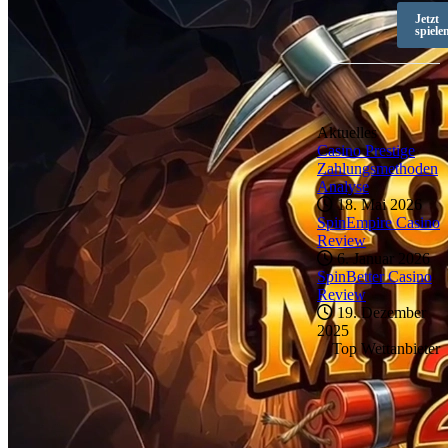
Jetzt
spiele
Aktuelles
Casino Prestige
Zahlungsmethoden
Analyse
18. Mai 2026
SpinEmpire Casino
Review
6. Januar 2026
SpinBetter Casino
Review
19. Dezember
2025
Top Wettanbieter