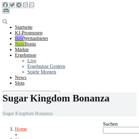
Startseite
KI-Prognosen
Wettanbieter
Bonis
Märkte
Ergebnisse
Live
Ergebnisse Gestern
Spiele Morgen
News
Slots
Sugar Kingdom Bonanza
Sugar Kingdom Bonanza
Suchen
Home
»