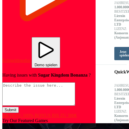
JAHRES
1.000.000
BESITZE
Liernin
Enterpris
LTD
LIZENZ:
Komoren
(Anjouan
Jetzt
spiele
Echtgeldmodus
Demo spielen
Quick
Having issues with
Sugar Kingdom Bonanza
?
JAHRES
1.000.000
BESITZE
Liernin
Enterpris
LTD
Submit
LIZENZ:
AKTION: 100% BONUS BIS ZU 500€
Komoren
(Anjouan
Try Our Featured Games