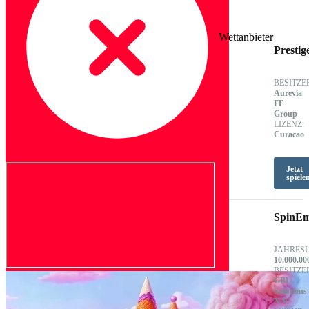
Wettanbieter
Prestig
BESITZE
Aurevia
IT
Group
LIZENZ:
Curacao
Jetzt
spiele
SpinEm
JAHRES
10.000.00
BESITZE
GBL
Solutions
N.V.