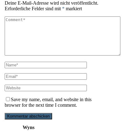
Deine E-Mail-Adresse wird nicht veröffentlicht.
Erforderliche Felder sind mit
*
markiert
Save my name, email, and website in this
browser for the next time I comment.
Wyns