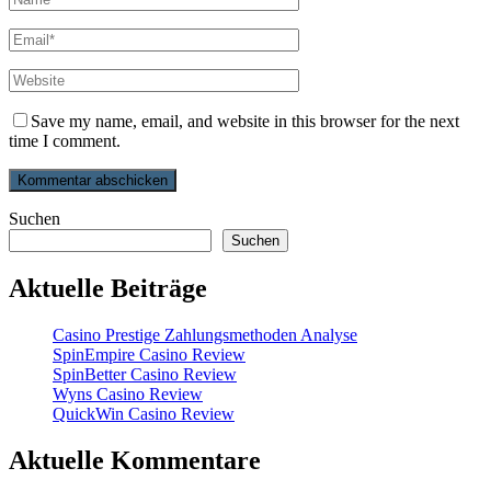
Save my name, email, and website in this browser for the next
time I comment.
Suchen
Suchen
Aktuelle Beiträge
Casino Prestige Zahlungsmethoden Analyse
SpinEmpire Casino Review
SpinBetter Casino Review
Wyns Casino Review
QuickWin Casino Review
Aktuelle Kommentare