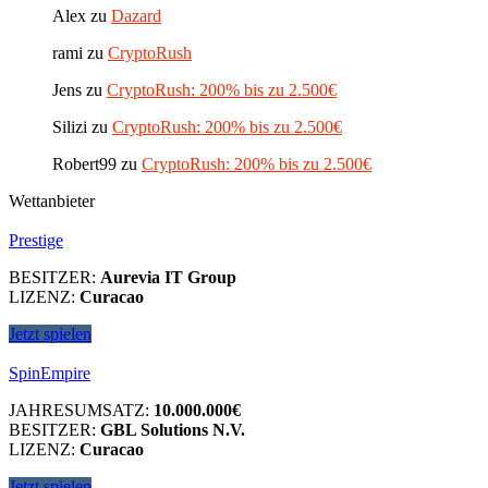
Alex
zu
Dazard
rami
zu
CryptoRush
Jens
zu
CryptoRush: 200% bis zu 2.500€
Silizi
zu
CryptoRush: 200% bis zu 2.500€
Robert99
zu
CryptoRush: 200% bis zu 2.500€
Wettanbieter
Prestige
BESITZER:
Aurevia IT Group
LIZENZ:
Curacao
Jetzt spielen
SpinEmpire
JAHRESUMSATZ:
10.000.000€
BESITZER:
GBL Solutions N.V.
LIZENZ:
Curacao
Jetzt spielen