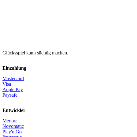
Glücksspiel kann süchtig machen.
Einzahlung
Mastercard
Visa
Apple Pay
Paysafe
Entwickler
Merkur
Novomatic
Play'n Go