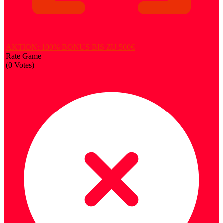
AKTION: 100% BONUS BIS ZU 500€
Rate Game
(
0
Votes)