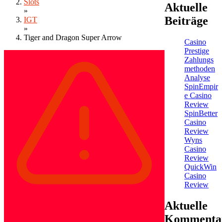
Slots
Aktuelle
»
Beiträge
IGT
»
Tiger and Dragon Super Arrow
Casino
Prestige
Zahlungs
methoden
Analyse
SpinEmpir
e Casino
Review
SpinBetter
Casino
Review
Wyns
Casino
Review
QuickWin
Casino
Review
Aktuelle
Kommenta