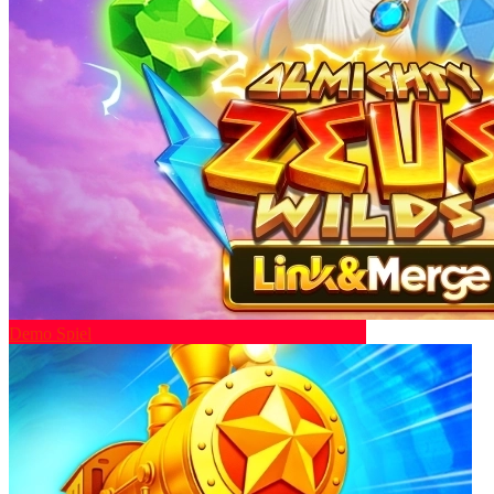
Demo Spiel