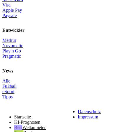
Visa
Apple Pay
Paysafe
Entwickler
Merkur
Novomatic
Play'n Go
Pragmatic
News
Alle
Fußball
eSport
Tipps
© Copyright 2025
Datenschutz
Startseite
Impressum
KI-Prognosen
Wettanbieter