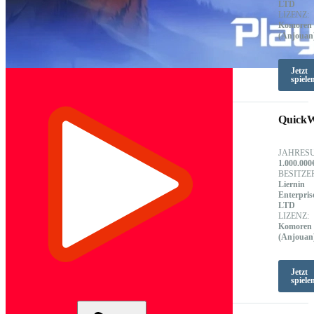
LTD
LIZENZ:
Komoren
(Anjouan
Jetzt
spiele
Quick
JAHRES
1.000.000
BESITZE
Liernin
Enterpris
LTD
LIZENZ:
Komoren
(Anjouan
Jetzt
spiele