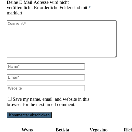
Deine E-Mail-Adresse wird nicht
veröffentlicht.
Erforderliche Felder sind mit
*
markiert
Save my name, email, and website in this
browser for the next time I comment.
Wyns
Betista
Vegasino
Ric