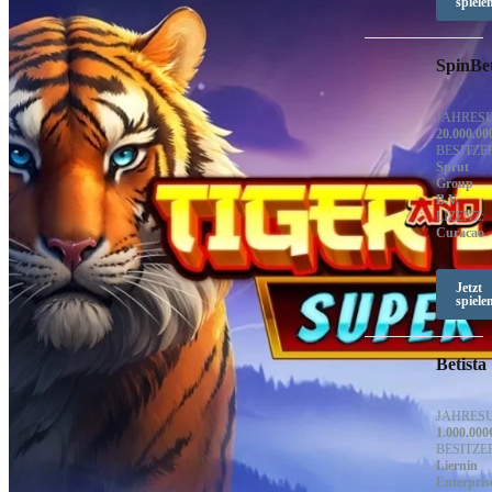
spiele
SpinBe
JAHRES
20.000.00
BESITZE
Sprut
Group
B.V.
LIZENZ:
Curacao
Jetzt
spiele
Betista
JAHRES
1.000.000
BESITZE
Liernin
Enterpris