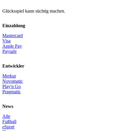
Glücksspiel kann süchtig machen.
Einzahlung
Mastercard
Visa
Apple Pay
Paysafe
Entwickler
Merkur
Novomatic
Play'n Go
Pragmatic
News
Alle
Fußball
eSport