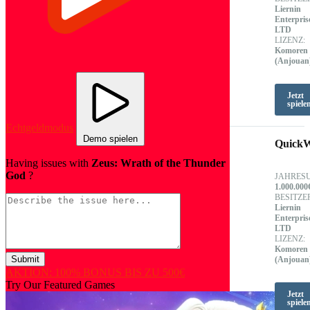
Liernin
Enterpris
LTD
LIZENZ:
Komoren
(Anjouan
Jetzt
spiele
Echtgeldmodus
Demo spielen
Quick
Having issues with
Zeus: Wrath of the Thunder
God
?
JAHRES
1.000.000
BESITZE
Liernin
Enterpris
LTD
LIZENZ:
Komoren
Submit
(Anjouan
AKTION: 100% BONUS BIS ZU 500€
Try Our Featured Games
Jetzt
spiele