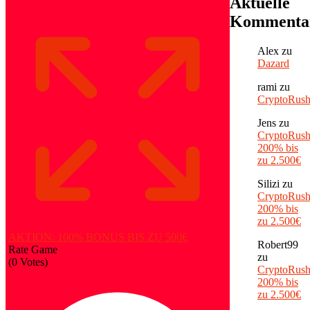
Aktuelle
Kommenta
Alex
zu
Dazard
rami
zu
CryptoRus
Jens
zu
CryptoRush
200% bis
zu 2.500€
Silizi
zu
CryptoRush
200% bis
zu 2.500€
AKTION: 100% BONUS BIS ZU 500€
Robert99
Rate Game
zu
(
0
Votes)
CryptoRush
200% bis
zu 2.500€