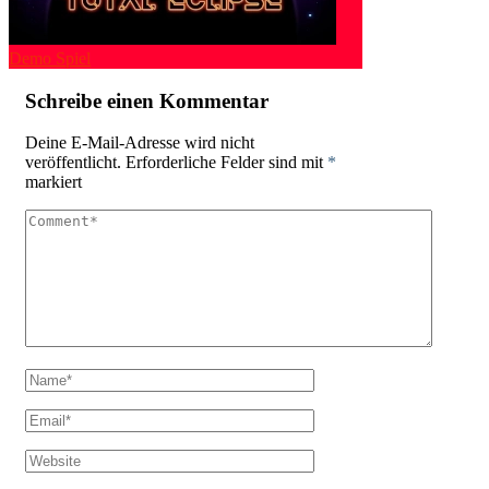
Demo Spiel
Schreibe einen Kommentar
Deine E-Mail-Adresse wird nicht
veröffentlicht.
Erforderliche Felder sind mit
*
markiert